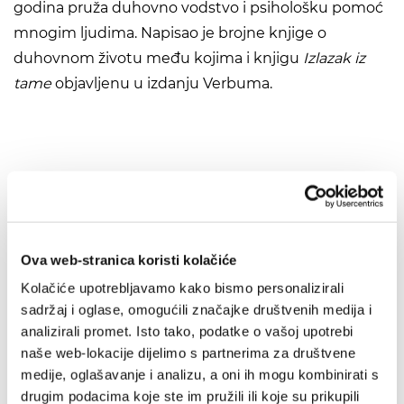
godina pruža duhovno vodstvo i psihološku pomoć
mnogim ljudima. Napisao je brojne knjige o
duhovnom životu među kojima i knjigu
Izlazak iz
tame
objavljenu u izdanju Verbuma.
Preporuka
IZ SLIČNOG PODRUČJA
Ova web-stranica koristi kolačiće
OD ISTOG AUTORA
Kolačiće upotrebljavamo kako bismo personalizirali
sadržaj i oglase, omogućili značajke društvenih medija i
IZ ISTE BIBLIOTEKE
analizirali promet. Isto tako, podatke o vašoj upotrebi
naše web-lokacije dijelimo s partnerima za društvene
OD ISTOG NAKLADNIKA
medije, oglašavanje i analizu, a oni ih mogu kombinirati s
drugim podacima koje ste im pružili ili koje su prikupili