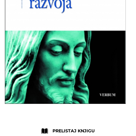
Skip
to
the
PRELISTAJ KNJIGU