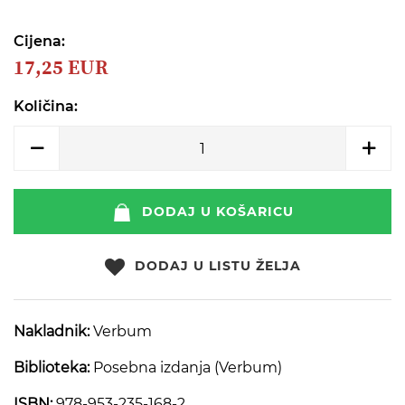
beginning
of
the
Cijena:
images
17,25 EUR
gallery
Količina:
DODAJ U KOŠARICU
DODAJ U LISTU ŽELJA
Nakladnik:
Verbum
Biblioteka:
Posebna izdanja (Verbum)
ISBN:
978-953-235-168-2