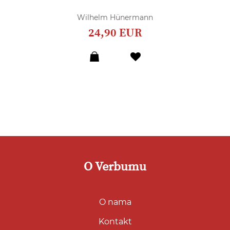
Wilhelm Hünermann
24,90 EUR
Dodaj
u
listu
želja
O Verbumu
O nama
Kontakt