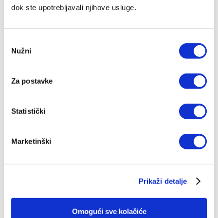
dok ste upotrebljavali njihove usluge.
Odabir
Nužni
pristanka
Za postavke
Statistički
Marketinški
Prikaži detalje
Bogoštovlje - Molitva
Omogući sve kolačiće
Ivan Fuček