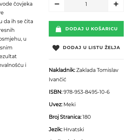
uvode čovjeka
ve
 da ih se čita
DODAJ U KOŠARICU
resnih
 osmjehu, u
osnim
DODAJ U LISTU ŽELJA
ezultat
hvalnošću i
Nakladnik:
Zaklada Tomislav
Ivančić
ISBN:
978-953-8495-10-6
Uvez:
Meki
Broj Stranica:
180
Jezik:
Hrvatski