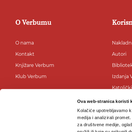
O Verbumu
Korisn
O nama
Nakladni
Kontakt
Autori
Knjižare Verbum
Bibliote
Klub Verbum
Izdanja
Katoličk
Ova web-stranica koristi 
Kolačiće upotrebljavamo ka
medija i analizirali promet
za društvene medije, oglaš
pružili ili koje su prikupili