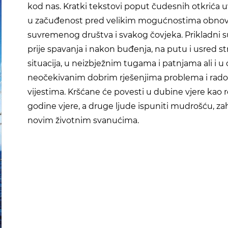
kod nas. Kratki tekstovi poput čudesnih otkrića 
u začuđenost pred velikim mogućnostima obno
suvremenog društva i svakog čovjeka. Prikladni su
prije spavanja i nakon buđenja, na putu i usred st
situacija, u neizbježnim tugama i patnjama ali i u
neočekivanim dobrim rješenjima problema i rad
vijestima. Kršćane će povesti u dubine vjere kao r
godine vjere, a druge ljude ispuniti mudrošću, za
novim životnim svanućima.