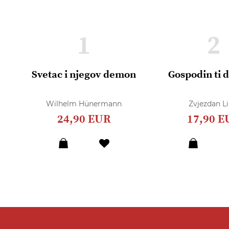
1
2
Svetac i njegov demon
Gospodin ti 
Wilhelm Hünermann
Zvjezdan Li
24,90 EUR
17,90 E
Dodaj
u
listu
želja