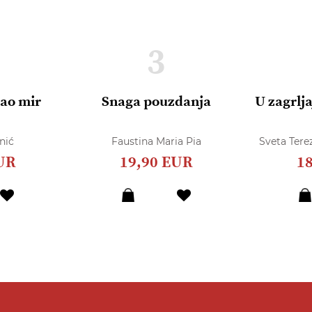
3
dao mir
Snaga pouzdanja
U zagrlja
nić
Faustina Maria Pia
Sveta Terez
UR
19,90 EUR
1
Dodaj
Dodaj
u
u
listu
listu
želja
želja