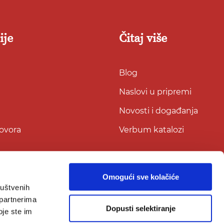
ije
Čitaj više
Blog
Naslovi u pripremi
Novosti i događanja
govora
Verbum katalozi
Omogući sve kolačiće
ruštvenih
 partnerima
Dopusti selektiranje
oje ste im