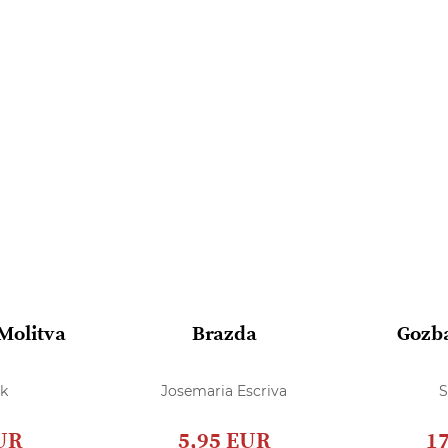
 Molitva
Brazda
Gozba
k
Josemaria Escriva
S
UR
5,95 EUR
1