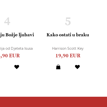
4
5
ju Božje ljubavi
Kako ostati u braku
R
O
ija od Djeteta Isusa
Harrison Scott Key
8,90 EUR
19,90 EUR
Dodaj
Dodaj
u
u
listu
listu
želja
želja