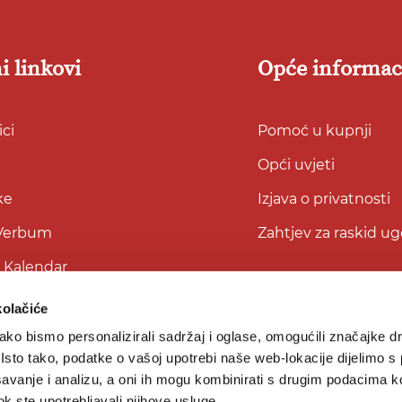
i linkovi
Opće informac
ci
Pomoć u kupnji
Opći uvjeti
ke
Izjava o privatnosti
 Verbum
Zahtjev za raskid u
i Kalendar
kolačiće
ko bismo personalizirali sadržaj i oglase, omogućili značajke d
. Isto tako, podatke o vašoj upotrebi naše web-lokacije dijelimo s
avanje i analizu, a oni ih mogu kombinirati s drugim podacima k
 dok ste upotrebljavali njihove usluge.