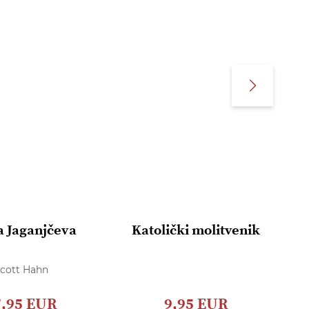
 Jaganjčeva
Katolički molitvenik
cott Hahn
7,95 EUR
9,95 EUR