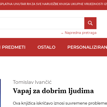
ESPLATNA UNUTAR RH ZA SVE NARUDŽBE KNJIGA UKUPNE VRIJEDNOSTI IZ
TRAŽI
→ Napredna pretraga
I PREDMETI
OSTALO
PERSONALIZIRAN
Tomislav Ivančić
Vapaj za dobrim ljudima
Ova knjižica iskričavo iznosi suvremene probleme