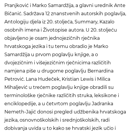
Pranjković i Marko Samardžija, a glavni urednik Ante
Bičanić. Sadržava 12 znanstvenih autorskih poglavlja,
Antologiju djela iz 20. stoljeća, Summary, Kazalo
osobnih imena i Životopise autora. U 20. stoljeću
objavljeno je osam jednojezičnih rječnika
hrvatskoga jezika i tu temu obradio je Marko
Samardžija u prvom poglavlju knjige, a o
dvojezičnim i višejezičnim rječnicima različitih
namjena piše u drugome poglavlju Bernardina
Petrović. Lana Hudeček, Kristian Lewis i Milica
Mihaljević u trećem poglavlju knjige obradili su
terminološke rječnike različitih struka, leksikone i
enciklopedije, a u četvrtom poglavlju Jadranka
Nemeth-Jajić donosi pregled udžbenika hrvatskoga
jezika, osnovnoškolskih i srednjoškolskih, radi
dobivanja uvida u to kako se hrvatski jezik učio i