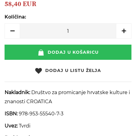
beginning
58,40 EUR
of
the
Količina:
images
gallery
DODAJ U KOŠARICU
DODAJ U LISTU ŽELJA
Nakladnik:
Društvo za promicanje hrvatske kulture i
znanosti CROATICA
ISBN:
978-953-55540-7-3
Uvez:
Tvrdi