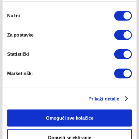
Odabir
Nužni
pristanka
Preporuka
Za postavke
IZ SLIČNOG PODRUČJA
Statistički
OD ISTOG AUTORA
Marketinški
OD ISTOG NAKLADNIKA
Prikaži detalje
Omogući sve kolačiće
Dopusti selektiranje