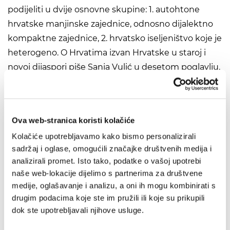
podijeliti u dvije osnovne skupine: 1. autohtone
hrvatske manjinske zajednice, odnosno dijalektno
kompaktne zajednice, 2. hrvatsko iseljeništvo koje je
heterogeno. O Hrvatima izvan Hrvatske u staroj i
novoj dijaspori piše Sanja Vulić u desetom poglavlju.
Utjecaji stranih jezika na hrvatski jezik u 20. stoljeću
očitovali su se na svim jezičnim razinama, a posebice
na leksičkoj. O utjecaju europskih jezika na hrvatski
Ova web-stranica koristi kolačiće
jezik u 20. stoljeću piše akademik Ranko Matasović.
Kolačiće upotrebljavamo kako bismo personalizirali
U Antologiju djela iz 20. stoljeća izabrani su raznoliki
sadržaj i oglase, omogućili značajke društvenih medija i
tekstovi koji će najbolje pokazati razvoj hrvatskoga
analizirali promet. Isto tako, podatke o vašoj upotrebi
standardnog jezika od početka do kraja 20. stoljeća.
naše web-lokacije dijelimo s partnerima za društvene
Knjiga završava tekstom o hrvatskom jeziku u 21.
medije, oglašavanje i analizu, a oni ih mogu kombinirati s
stoljeću koji je napisao akademik Radoslav Katičić i
drugim podacima koje ste im pružili ili koje su prikupili
dok ste upotrebljavali njihove usluge.
taj je tekst svojevrsni pogovor čitavom znanstveno-
izdavačkom projektu.