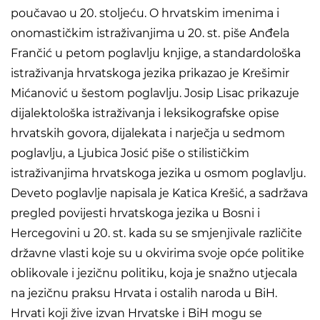
poučavao u 20. stoljeću. O hrvatskim imenima i
onomastičkim istraživanjima u 20. st. piše Anđela
Frančić u petom poglavlju knjige, a standardološka
istraživanja hrvatskoga jezika prikazao je Krešimir
Mićanović u šestom poglavlju. Josip Lisac prikazuje
dijalektološka istraživanja i leksikografske opise
hrvatskih govora, dijalekata i narječja u sedmom
poglavlju, a Ljubica Josić piše o stilističkim
istraživanjima hrvatskoga jezika u osmom poglavlju.
Deveto poglavlje napisala je Katica Krešić, a sadržava
pregled povijesti hrvatskoga jezika u Bosni i
Hercegovini u 20. st. kada su se smjenjivale različite
državne vlasti koje su u okvirima svoje opće politike
oblikovale i jezičnu politiku, koja je snažno utjecala
na jezičnu praksu Hrvata i ostalih naroda u BiH.
Hrvati koji žive izvan Hrvatske i BiH mogu se