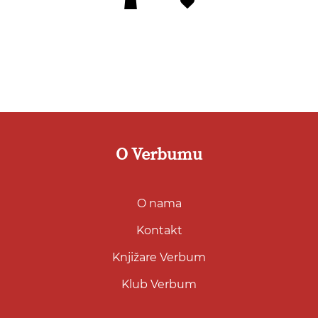
Dodaj
u
listu
želja
O Verbumu
O nama
Kontakt
Knjižare Verbum
Klub Verbum