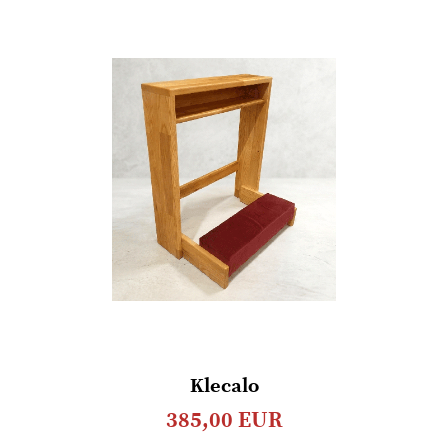
želja
Klecalo
385,00 EUR