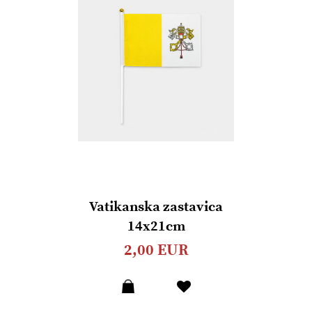
Vatikanska zastavica
14x21cm
2,00 EUR
Dodaj
u