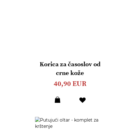
Korica za časoslov od
crne kože
40,90 EUR
Dodaj
u
listu
želja