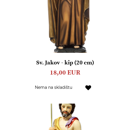
Sv. Jakov - kip (20 cm)
18,00 EUR
Dodaj
Nema na skladištu
u
listu
želja