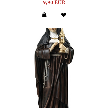
9,90 EUR
Dodaj
u
listu
želja