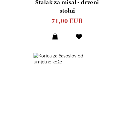
Stalak za misal - drveni
stolni
71,00 EUR
Dodaj
u
listu
želja