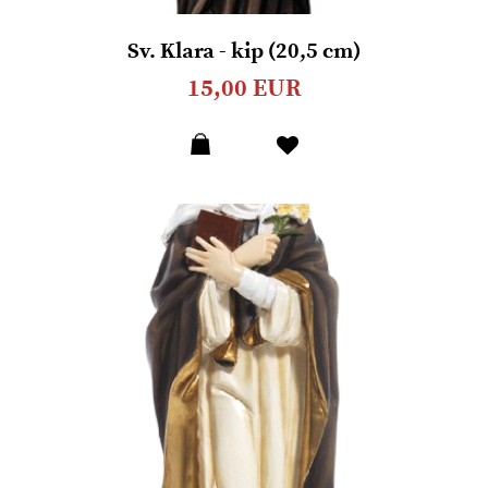
Sv. Klara - kip (20,5 cm)
15,00 EUR
Dodaj
u
listu
želja