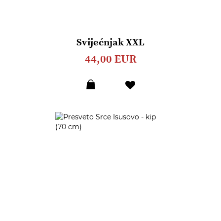
Svijećnjak XXL
44,00 EUR
Dodaj
u
listu
želja