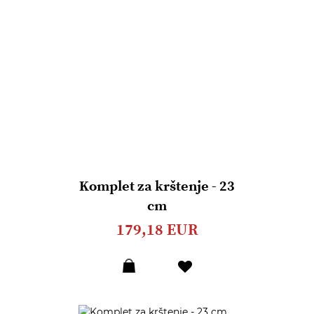
Komplet za krštenje - 23
cm
179,18 EUR
Dodaj
u
listu
želja