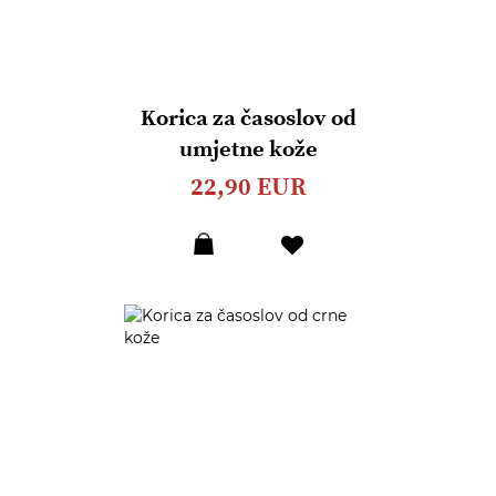
Korica za časoslov od
umjetne kože
22,90 EUR
Dodaj
u
listu
želja