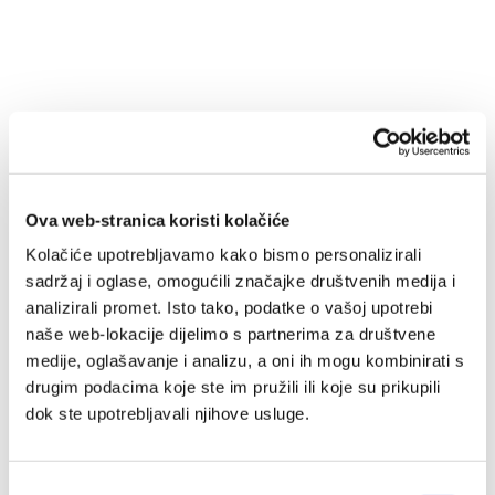
Ova web-stranica koristi kolačiće
Kolačiće upotrebljavamo kako bismo personalizirali
sadržaj i oglase, omogućili značajke društvenih medija i
analizirali promet. Isto tako, podatke o vašoj upotrebi
Putujući oltar - komplet
naše web-lokacije dijelimo s partnerima za društvene
medije, oglašavanje i analizu, a oni ih mogu kombinirati s
za krštenje
drugim podacima koje ste im pružili ili koje su prikupili
124,00 EUR
dok ste upotrebljavali njihove usluge.
Dodaj
u
Odabir