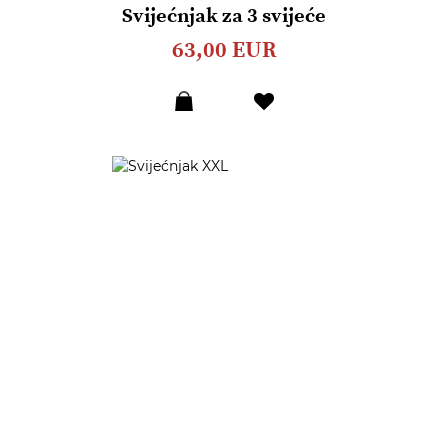
Svijećnjak za 3 svijeće
63,00 EUR
Dodaj
u
listu
želja