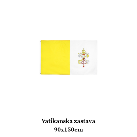
listu
želja
Vatikanska zastava
90x150cm