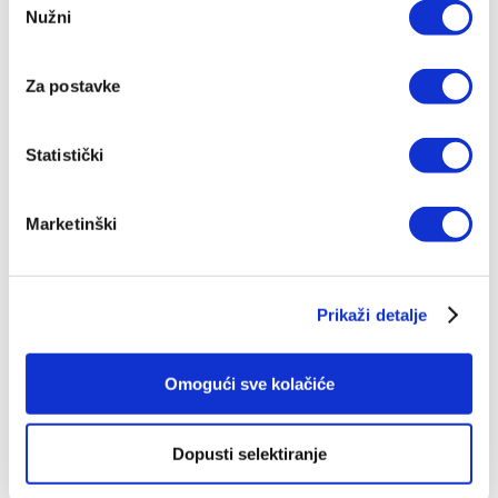
listu
Nužni
pristanka
želja
Za postavke
Statistički
Marketinški
Prikaži detalje
Omogući sve kolačiće
Putujući oltar - komplet
Dopusti selektiranje
za bolesnike