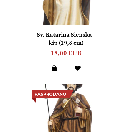
Sv. Katarina Sienska -
kip (19,8 cm)
18,00 EUR
Dodaj
u
listu
želja
RASPRODANO