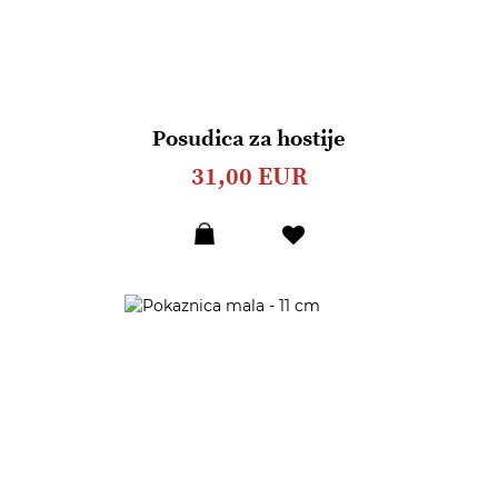
Posudica za hostije
31,00 EUR
Dodaj
u
listu
želja