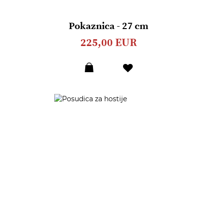
Pokaznica - 27 cm
225,00 EUR
Dodaj
u
listu
želja