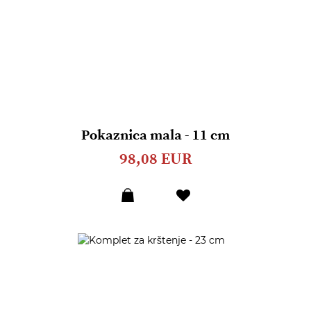
Pokaznica mala - 11 cm
98,08 EUR
Dodaj
u
listu
želja