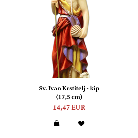
Sv. Ivan Krstitelj - kip
(17,5 cm)
14,47 EUR
Dodaj
u
listu