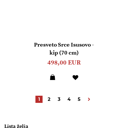
Presveto Srce Isusovo -
kip (70 cm)
498,00 EUR
Dodaj
u
listu
želja
Stranica
Trenutrno pregledavate stranicu
Stranica
Stranica
Stranica
Stranica
Stranica
Nastavi
1
2
3
4
5
Lista želja