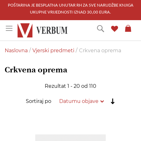
POŠTARINA JE BESPLATNA UNUTAR RH ZA SVE NARUDŽBE KNJIGA
UKUPNE VRIJEDNOSTI IZNAD 30,00 EURA.
Skip
Traži
to
Content
Naslovna
Vjerski predmeti
Crkvena oprema
Crkvena oprema
Rezultat
1
-
20
od
110
Postavi
Sortiraj po
rastućim
redoslije