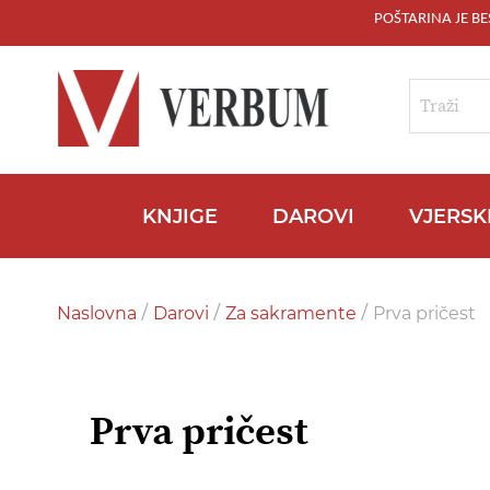
POŠTARINA JE B
Skip
to
Content
Traži
KNJIGE
DAROVI
VJERSK
Naslovna
Darovi
Za sakramente
Prva pričest
Prva pričest