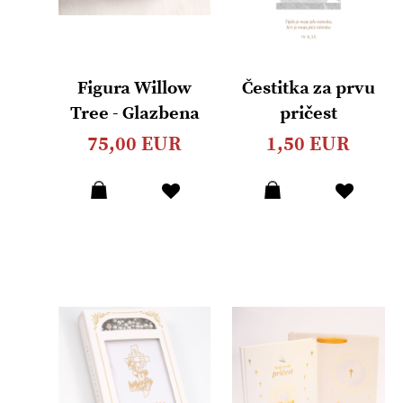
Figura Willow
Čestitka za prvu
Tree - Glazbena
pričest
kutija za nakit
(preklopna s
75,00 EUR
1,50 EUR
kuvertom)
Dodaj
Dodaj
u
u
listu
listu
želja
želja