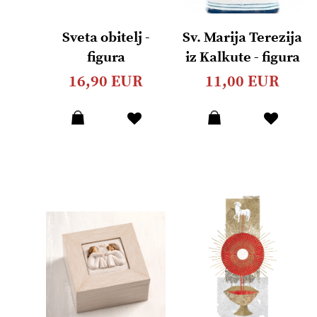
Sveta obitelj -
Sv. Marija Terezija
figura
iz Kalkute - figura
16,90 EUR
11,00 EUR
Dodaj
Dodaj
u
u
listu
listu
želja
želja