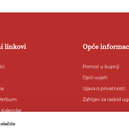
i linkovi
Opće informac
ci
Pomoć u kupnji
Opći uvjeti
ke
Izjava o privatnosti
 Verbum
Zahtjev za raskid u
i Kalendar
kolačiće