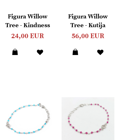
Figura Willow
Figura Willow
Tree - Kindness
Tree - Kutija
(girl)
uspomena
24,00 EUR
56,00 EUR
Dodaj
Dodaj
u
u
listu
listu
želja
želja