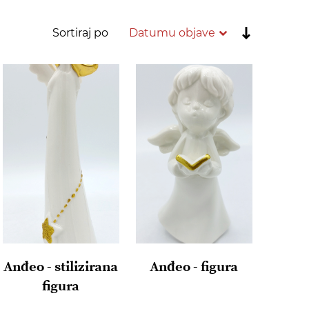
Postavi
Sortiraj po
rastućim
redoslije
Anđeo - stilizirana
Anđeo - figura
figura