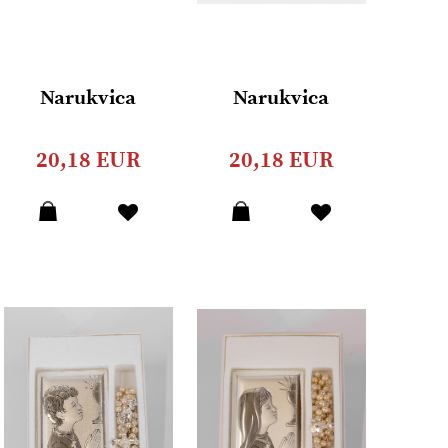
Narukvica
Narukvica
20,18 EUR
20,18 EUR
Dodaj
Dodaj
u
u
listu
listu
želja
želja