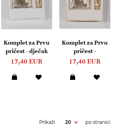
Komplet za Prvu
Komplet za Prvu
pričest - dječak
pričest -
djevojčica
17,40 EUR
17,40 EUR
Dodaj
Dodaj
u
u
listu
listu
želja
želja
Prikaži
po stranici