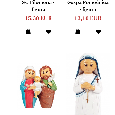
Sv. Filomena -
Gospa Pomoćnica
figura
- figura
15,30 EUR
13,10 EUR
Dodaj
Dodaj
u
u
listu
listu
želja
želja