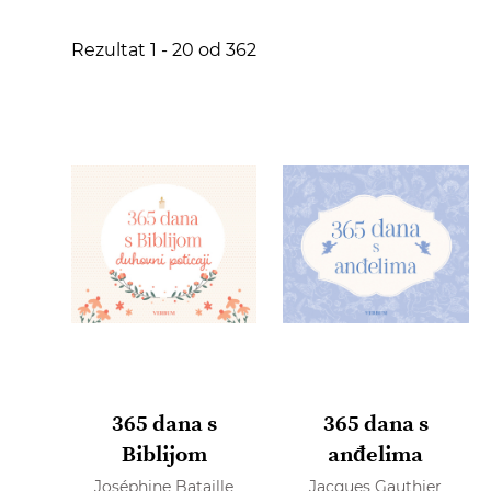
Rezultat
1
-
20
od
362
365 dana s
365 dana s
Biblijom
anđelima
Joséphine Bataille
Jacques Gauthier