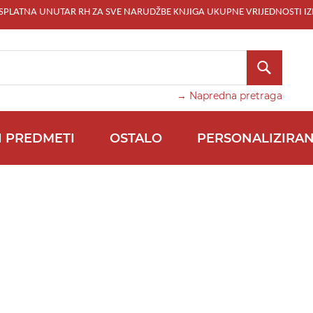
ESPLATNA UNUTAR RH ZA SVE NARUDŽBE KNJIGA UKUPNE VRIJEDNOSTI IZ
TRAŽI
→ Napredna pretraga
I PREDMETI
OSTALO
PERSONALIZIRAN