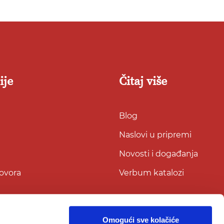
ije
Čitaj više
Blog
Naslovi u pripremi
Novosti i događanja
govora
Verbum katalozi
Omogući sve kolačiće