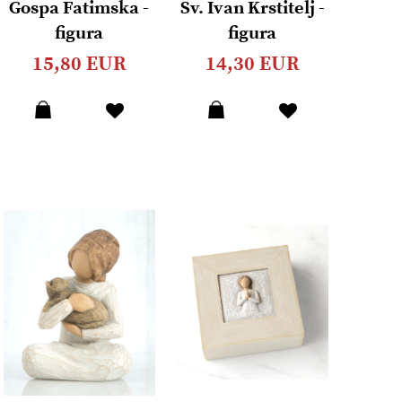
Gospa Fatimska -
Sv. Ivan Krstitelj -
figura
figura
15,80 EUR
14,30 EUR
Dodaj
Dodaj
u
u
listu
listu
želja
želja