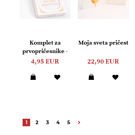
Komplet za
Moja sveta pričest
prvopričesnike -
Moj Mali
4,95 EUR
22,90 EUR
Molitvenik i
krunica
Dodaj
Dodaj
u
u
listu
listu
želja
želja
Stranica
Trenutrno pregledavate stranicu
Stranica
Stranica
Stranica
Stranica
Stranica
Nastavi
1
2
3
4
5