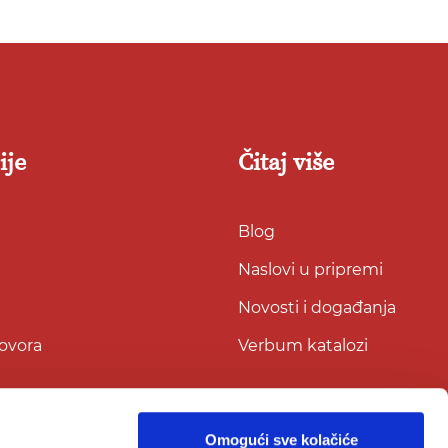
ije
Čitaj više
Blog
Naslovi u pripremi
Novosti i događanja
govora
Verbum katalozi
Omogući sve kolačiće