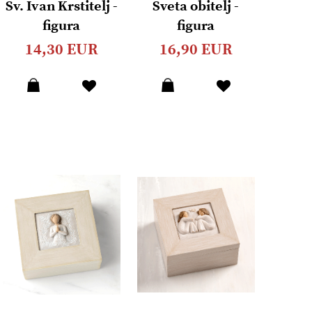
Sv. Ivan Krstitelj -
Sveta obitelj -
figura
figura
14,30 EUR
16,90 EUR
Dodaj
Dodaj
u
u
listu
listu
želja
želja