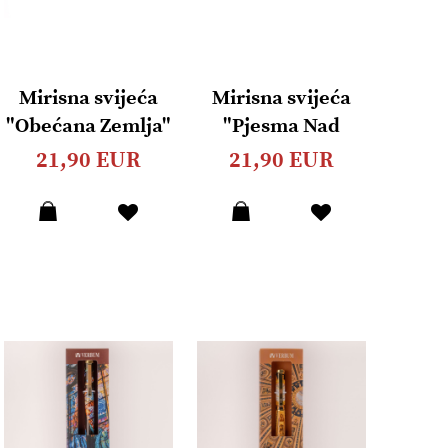
Mirisna svijeća
Mirisna svijeća
"Obećana Zemlja"
"Pjesma Nad
- Tamni med &
Pjesmama" -
21,90 EUR
21,90 EUR
Duhan 200g
Kadulja & Morska
sol 200g
Dodaj
Dodaj
u
u
listu
listu
želja
želja