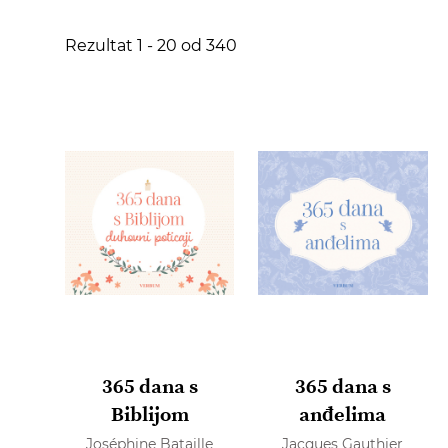
Rezultat
1
-
20
od
340
365 dana s
365 dana s
Biblijom
anđelima
Joséphine Bataille
Jacques Gauthier