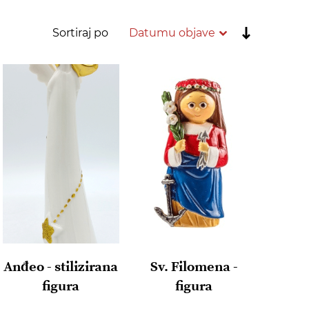
Postavi
Sortiraj po
rastućim
redoslije
Anđeo - stilizirana
Sv. Filomena -
figura
figura