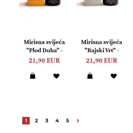
Mirisna svijeća
Mirisna svijeća
"Plod Duha" -
"Rajski Vrt" -
Mandarina &
Cedrovina &
21,90 EUR
21,90 EUR
Pačuli 200g
Jasmin 200g
Dodaj
Dodaj
u
u
listu
listu
želja
želja
Stranica
Trenutrno pregledavate stranicu
Stranica
Stranica
Stranica
Stranica
Stranica
Nastavi
1
2
3
4
5