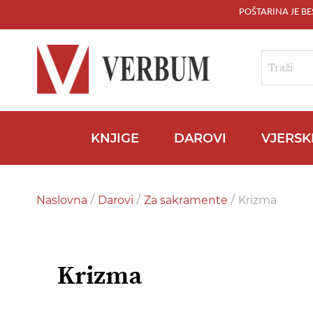
POŠTARINA JE B
Skip
to
Content
Traži
KNJIGE
DAROVI
VJERSK
Naslovna
Darovi
Za sakramente
Krizma
Krizma