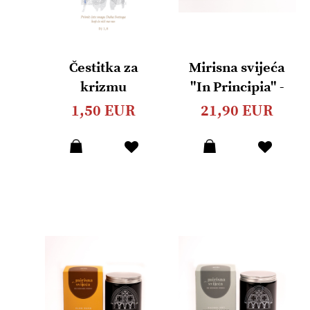
Čestitka za
Mirisna svijeća
krizmu
"In Principia" -
(preklopna s
Čempres & Elemi
1,50 EUR
21,90 EUR
kuvertom)
200g
Dodaj
Dodaj
u
u
listu
listu
želja
želja