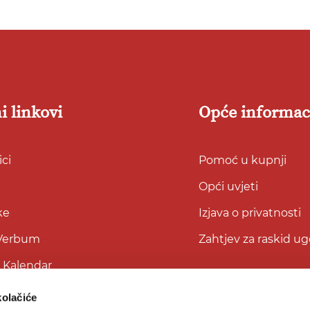
i linkovi
Opće informac
ci
Pomoć u kupnji
Opći uvjeti
ke
Izjava o privatnosti
 Verbum
Zahtjev za raskid u
i Kalendar
kolačiće