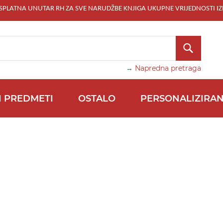
ESPLATNA UNUTAR RH ZA SVE NARUDŽBE KNJIGA UKUPNE VRIJEDNOSTI IZ
TRAŽI
→ Napredna pretraga
I PREDMETI
OSTALO
PERSONALIZIRAN