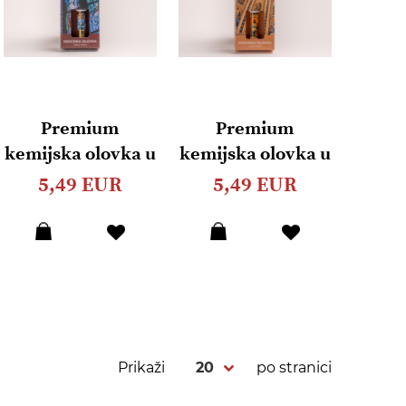
Premium
Premium
kemijska olovka u
kemijska olovka u
ukrasnoj
ukrasnoj
5,49 EUR
5,49 EUR
ambalaži "Vitraj"
ambalaži "Kupola
Bazilike Sv. Petra"
Dodaj
Dodaj
u
u
listu
listu
želja
želja
Prikaži
po stranici