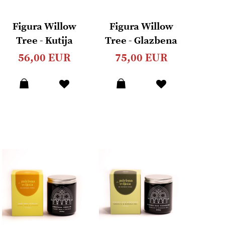
Figura Willow
Figura Willow
Tree - Kutija
Tree - Glazbena
uspomena
kutija za nakit
56,00 EUR
75,00 EUR
Dodaj
Dodaj
u
u
listu
listu
želja
želja