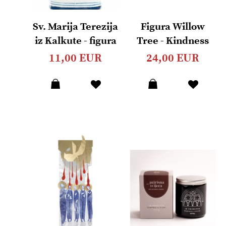
Sv. Marija Terezija
Figura Willow
iz Kalkute - figura
Tree - Kindness
(girl)
11,00 EUR
24,00 EUR
Dodaj
Dodaj
u
u
listu
listu
želja
želja