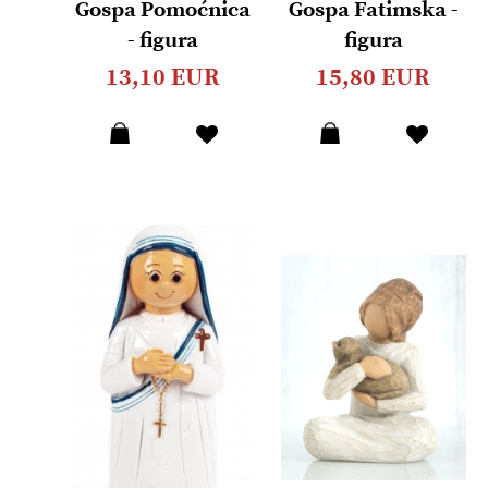
Gospa Pomoćnica
Gospa Fatimska -
- figura
figura
13,10 EUR
15,80 EUR
Dodaj
Dodaj
u
u
listu
listu
želja
želja