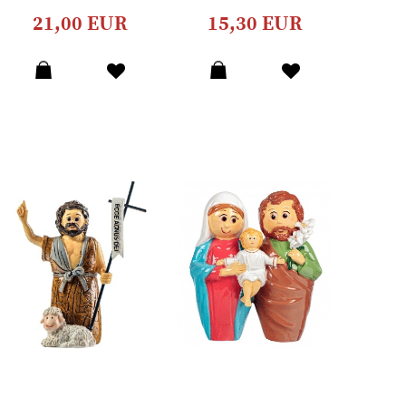
21,00 EUR
15,30 EUR
Dodaj
Dodaj
u
u
listu
listu
želja
želja