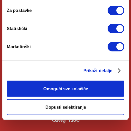
Biblioteke
Za postavke
Izdanja Verbum
Katolički Kalendar
Statistički
Opće informacije
Marketinški
Pomoć u kupnji
Prikaži detalje
Opći uvjeti
Izjava o privatnosti
Omogući sve kolačiće
Zahtjev za raskid ugovora
Dopusti selektiranje
Čitaj više