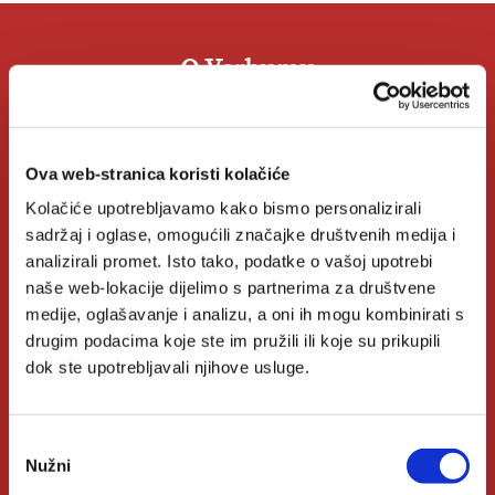
O Verbumu
O nama
Ova web-stranica koristi kolačiće
Kontakt
Kolačiće upotrebljavamo kako bismo personalizirali
Knjižare Verbum
sadržaj i oglase, omogućili značajke društvenih medija i
analizirali promet. Isto tako, podatke o vašoj upotrebi
Klub Verbum
naše web-lokacije dijelimo s partnerima za društvene
medije, oglašavanje i analizu, a oni ih mogu kombinirati s
drugim podacima koje ste im pružili ili koje su prikupili
Korisni linkovi
dok ste upotrebljavali njihove usluge.
Nakladnici
Odabir
Autori
Nužni
pristanka