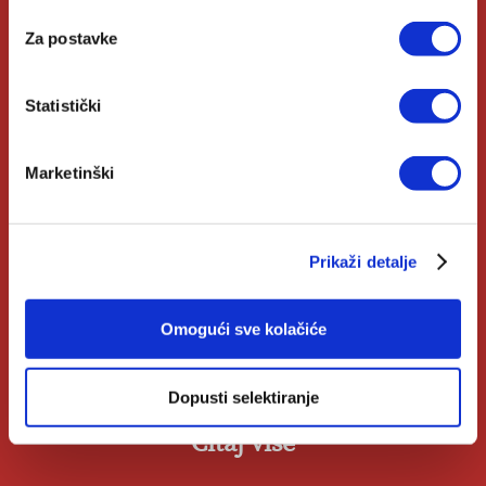
Biblioteke
Za postavke
Izdanja Verbum
Katolički Kalendar
Statistički
Opće informacije
Marketinški
Pomoć u kupnji
Prikaži detalje
Opći uvjeti
Izjava o privatnosti
Omogući sve kolačiće
Zahtjev za raskid ugovora
Dopusti selektiranje
Čitaj više