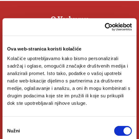
O Verbumu
O nama
Ova web-stranica koristi kolačiće
Kontakt
Kolačiće upotrebljavamo kako bismo personalizirali
Knjižare Verbum
sadržaj i oglase, omogućili značajke društvenih medija i
analizirali promet. Isto tako, podatke o vašoj upotrebi
Klub Verbum
naše web-lokacije dijelimo s partnerima za društvene
medije, oglašavanje i analizu, a oni ih mogu kombinirati s
drugim podacima koje ste im pružili ili koje su prikupili
Korisni linkovi
dok ste upotrebljavali njihove usluge.
Nakladnici
Odabir
Autori
Nužni
pristanka