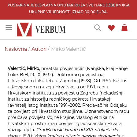
POŠTARINA JE BESPLATNA UNUTAR RH ZA SVE NARUDŽBE KNJIGA
UKUPNE VRIJEDNOSTI IZNAD 30,00 EURA.
Skip
Traži
to
Content
Naslovna
Autori
Mirko Valentić
Valentić, Mirko
, hrvatski povjesničar (Ivanjska, kraj Banje
Luke, BiH, 19. IX. 1932). Doktorirao povijest na
Filozofskom fakultetu u Zagrebu (1978). Od 1964. kustos
u Povijesnom muzeju Hrvatske, a od 1971. radi u
Hrvatskom institutu za povijest u Zagrebu (nekadašnji
Institut za historiju radničkog pokreta Hrvatske);
ravnatelj istog instituta 1991–2002. Predavač na Odsjeku
za povijest pri Hrvatskim studijima. U znanstvenom radu
proučava povijest Vojne krajine, vlaškog etnika na
hrvatskim prostorima i povijest gradišćanskih Hrvata.
Važnija djela:
Gradišćanski Hrvati od XVI. stoljeća do
danas
, 1970;
Vojna krajina i pitanje njezina sjedinjenja s