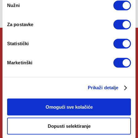
Nužni
pristanka
Nemate artikala u svojoj listi želja.
Za postavke
Statistički
O Verbumu
Marketinški
O nama
Kontakt
Prikaži detalje
Knjižare Verbum
Klub Verbum
Omogući sve kolačiće
Korisni linkovi
Dopusti selektiranje