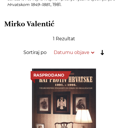
Hrvatskom 1849–1881.
, 1981.
Mirko Valentić
1
Rezultat
Postavi
Sortiraj po
rastućim
redoslije
RASPRODANO