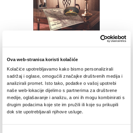
Rat protiv Hrvatske
1991. - 1995.
Ova web-stranica koristi kolačiće
Mirko Valentić
Kolačiće upotrebljavamo kako bismo personalizirali
4,00 EUR
sadržaj i oglase, omogućili značajke društvenih medija i
analizirali promet. Isto tako, podatke o vašoj upotrebi
Dodaj
Nema na skladištu
naše web-lokacije dijelimo s partnerima za društvene
u
medije, oglašavanje i analizu, a oni ih mogu kombinirati s
listu
drugim podacima koje ste im pružili ili koje su prikupili
želja
dok ste upotrebljavali njihove usluge.
Lista želja
Odabir