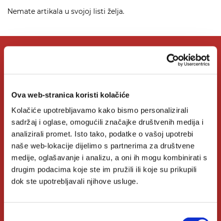
Nemate artikala u svojoj listi želja.
O Verbumu
Ova web-stranica koristi kolačiće
O nama
Kolačiće upotrebljavamo kako bismo personalizirali
Kontakt
sadržaj i oglase, omogućili značajke društvenih medija i
analizirali promet. Isto tako, podatke o vašoj upotrebi
Knjižare Verbum
naše web-lokacije dijelimo s partnerima za društvene
Klub Verbum
medije, oglašavanje i analizu, a oni ih mogu kombinirati s
drugim podacima koje ste im pružili ili koje su prikupili
dok ste upotrebljavali njihove usluge.
Korisni linkovi
Odabir