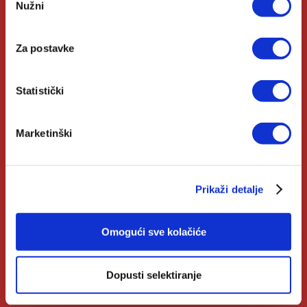
Nakladnici
Nužni
pristanka
Autori
Za postavke
Biblioteke
Izdanja Verbum
Statistički
Katolički Kalendar
Marketinški
Opće informacije
Prikaži detalje
Pomoć u kupnji
Opći uvjeti
Omogući sve kolačiće
Izjava o privatnosti
Dopusti selektiranje
Zahtjev za raskid ugovora