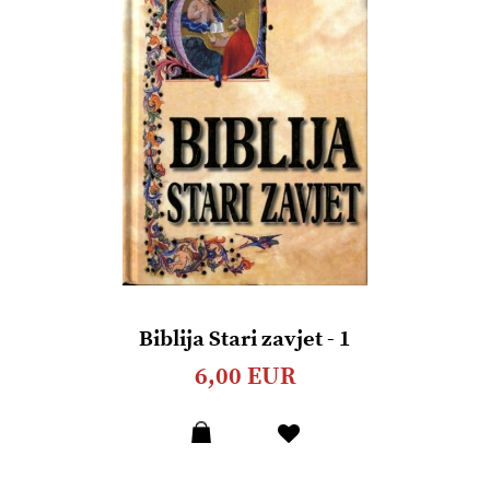
Biblija Stari zavjet - 1
6,00 EUR
Dodaj
u
listu