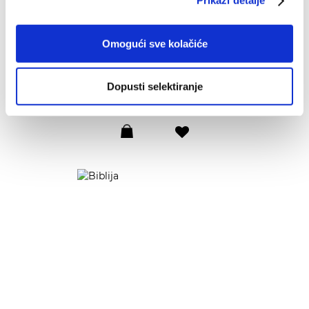
Prikaži detalje
Omogući sve kolačiće
Jeruzalemska Biblija -
kožni uvez
Dopusti selektiranje
99,00 EUR
Dodaj
u
listu
želja