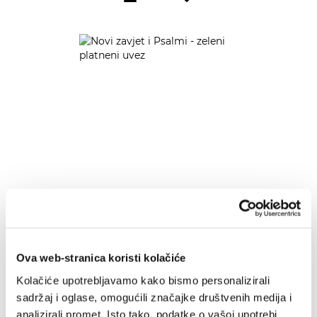
u
listu
želja
Ova web-stranica koristi kolačiće
Kolačiće upotrebljavamo kako bismo personalizirali
sadržaj i oglase, omogućili značajke društvenih medija i
Novi zavjet i Psalmi -
analizirali promet. Isto tako, podatke o vašoj upotrebi