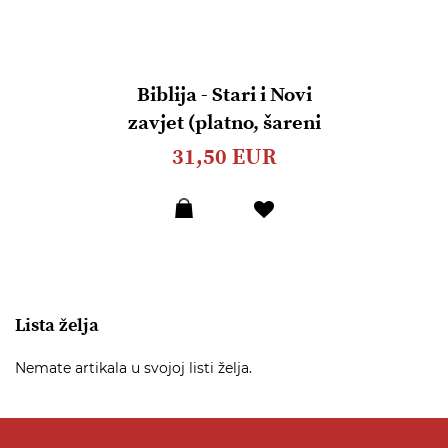
Biblija - Stari i Novi
zavjet (platno, šareni
uvez)
31,50 EUR
Dodaj
u
listu
želja
Lista želja
Nemate artikala u svojoj listi želja.