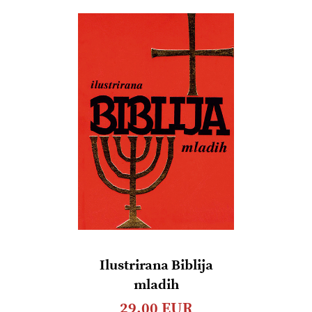
želja
Ilustrirana Biblija
mladih
29,00 EUR