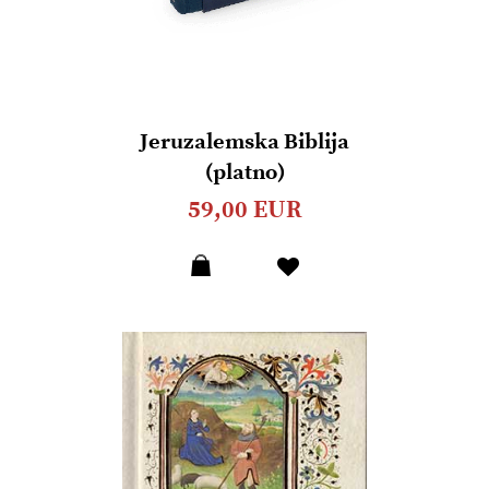
Jeruzalemska Biblija
(platno)
59,00 EUR
Dodaj
u
listu
želja