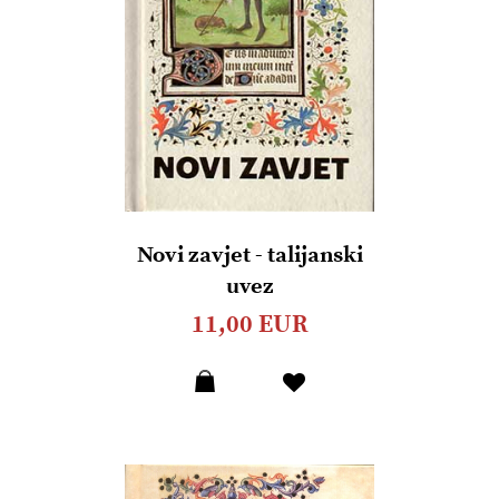
Novi zavjet - talijanski
uvez
11,00 EUR
Dodaj
u
listu
želja