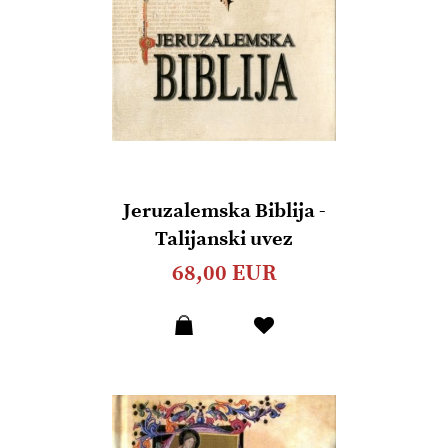
Jeruzalemska Biblija -
Talijanski uvez
68,00 EUR
Dodaj
u
listu
želja