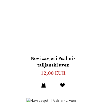
Novi zavjet i Psalmi -
talijanski uvez
12,00 EUR
Dodaj
u
listu
želja