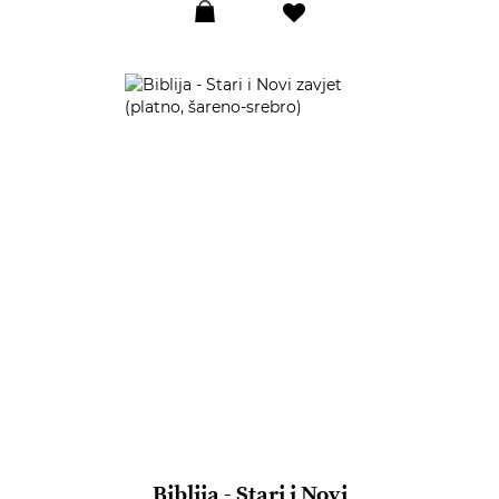
Dodaj
u
listu
želja
Biblija - Stari i Novi