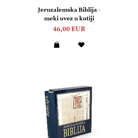
Jeruzalemska Biblija -
meki uvez u kutiji
46,00 EUR
Dodaj
u
listu
želja