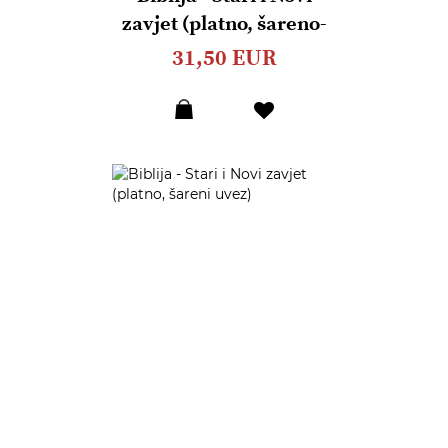
zavjet (platno, šareno-
srebro)
31,50 EUR
Dodaj
u
listu
želja