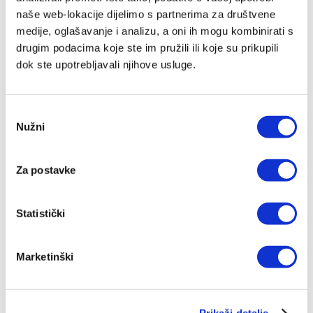
zeleni platneni uvez
naše web-lokacije dijelimo s partnerima za društvene
13,00 EUR
medije, oglašavanje i analizu, a oni ih mogu kombinirati s
drugim podacima koje ste im pružili ili koje su prikupili
Dodaj
dok ste upotrebljavali njihove usluge.
u
listu
želja
Odabir
Nužni
pristanka
Za postavke
Statistički
Marketinški