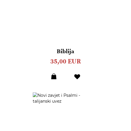
Biblija
35,00 EUR
Dodaj
u
listu
želja