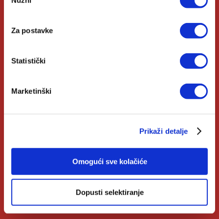
Nužni
pristanka
Autori
Za postavke
Biblioteke
Izdanja Verbum
Statistički
Katolički Kalendar
Marketinški
Opće informacije
Prikaži detalje
Pomoć u kupnji
Opći uvjeti
Omogući sve kolačiće
Izjava o privatnosti
Zahtjev za raskid ugovora
Dopusti selektiranje