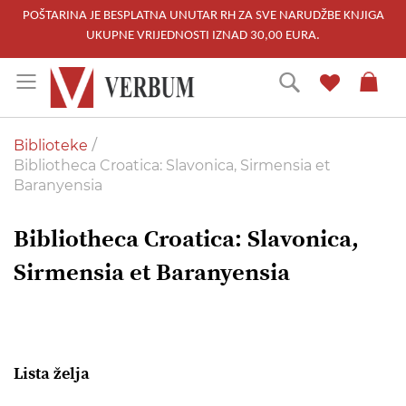
POŠTARINA JE BESPLATNA UNUTAR RH ZA SVE NARUDŽBE KNJIGA
UKUPNE VRIJEDNOSTI IZNAD 30,00 EURA.
Skip
Traži
to
Content
Biblioteke
Bibliotheca Croatica: Slavonica, Sirmensia et
Baranyensia
Bibliotheca Croatica: Slavonica,
Sirmensia et Baranyensia
Lista želja