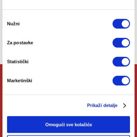
u
listu
Odabir
želja
Nužni
pristanka
Lista želja
Za postavke
Nemate artikala u svojoj listi želja.
Statistički
Marketinški
O Verbumu
O nama
Prikaži detalje
Kontakt
Omogući sve kolačiće
Knjižare Verbum