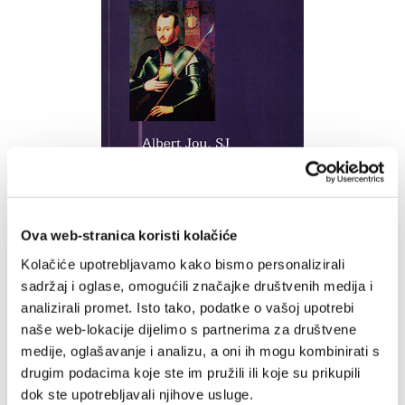
Ova web-stranica koristi kolačiće
Kolačiće upotrebljavamo kako bismo personalizirali
Ignacije Lojolski - rođen
sadržaj i oglase, omogućili značajke društvenih medija i
da se bori
analizirali promet. Isto tako, podatke o vašoj upotrebi
naše web-lokacije dijelimo s partnerima za društvene
Albert Jou
medije, oglašavanje i analizu, a oni ih mogu kombinirati s
8,49 EUR
drugim podacima koje ste im pružili ili koje su prikupili
dok ste upotrebljavali njihove usluge.
Dodaj