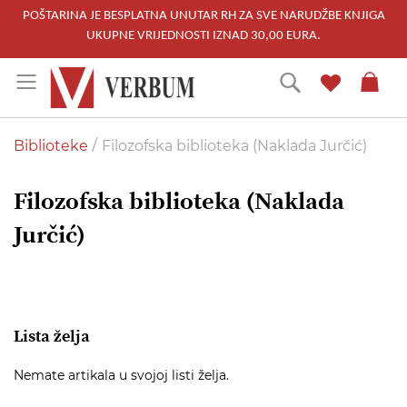
POŠTARINA JE BESPLATNA UNUTAR RH ZA SVE NARUDŽBE KNJIGA
UKUPNE VRIJEDNOSTI IZNAD 30,00 EURA.
Skip
Traži
to
Content
Biblioteke
Filozofska biblioteka (Naklada Jurčić)
Filozofska biblioteka (Naklada
Jurčić)
Lista želja
Nemate artikala u svojoj listi želja.