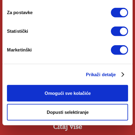
Biblioteke
Za postavke
Izdanja Verbum
Katolički Kalendar
Statistički
Opće informacije
Marketinški
Pomoć u kupnji
Prikaži detalje
Opći uvjeti
Omogući sve kolačiće
Izjava o privatnosti
Zahtjev za raskid ugovora
Dopusti selektiranje
Čitaj više