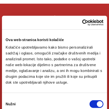
O Verbumu
O nama
Ova web-stranica koristi kolačiće
Kontakt
Kolačiće upotrebljavamo kako bismo personalizirali
sadržaj i oglase, omogućili značajke društvenih medija i
Knjižare Verbum
analizirali promet. Isto tako, podatke o vašoj upotrebi
Klub Verbum
naše web-lokacije dijelimo s partnerima za društvene
medije, oglašavanje i analizu, a oni ih mogu kombinirati s
drugim podacima koje ste im pružili ili koje su prikupili
Korisni linkovi
dok ste upotrebljavali njihove usluge.
Nakladnici
Odabir
Nužni
pristanka
Autori