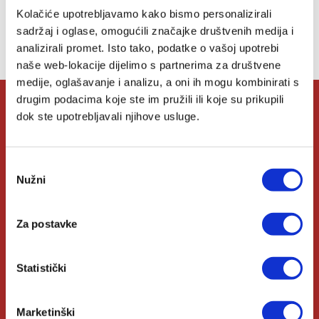
Lista želja
Kolačiće upotrebljavamo kako bismo personalizirali
sadržaj i oglase, omogućili značajke društvenih medija i
Nemate artikala u svojoj listi želja.
analizirali promet. Isto tako, podatke o vašoj upotrebi
naše web-lokacije dijelimo s partnerima za društvene
medije, oglašavanje i analizu, a oni ih mogu kombinirati s
drugim podacima koje ste im pružili ili koje su prikupili
dok ste upotrebljavali njihove usluge.
O Verbumu
Odabir
O nama
Nužni
pristanka
Kontakt
Za postavke
Knjižare Verbum
Klub Verbum
Statistički
Korisni linkovi
Marketinški