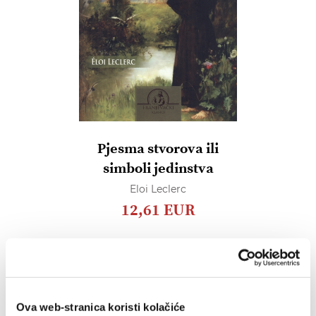
Pjesma stvorova ili
simboli jedinstva
Eloi Leclerc
12,61 EUR
Dodaj
u
listu
želja
Ova web-stranica koristi kolačiće