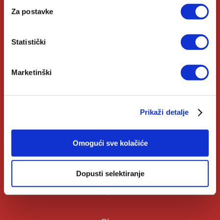
Za postavke
Izdanja Verbum
Katolički Kalendar
Statistički
Opće informacije
Marketinški
Pomoć u kupnji
Prikaži detalje
Opći uvjeti
Izjava o privatnosti
Omogući sve kolačiće
Zahtjev za raskid ugovora
Dopusti selektiranje
Čitaj više