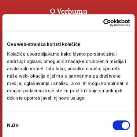
O Verbumu
O nama
Kontakt
Ova web-stranica koristi kolačiće
Kolačiće upotrebljavamo kako bismo personalizirali
Knjižare Verbum
sadržaj i oglase, omogućili značajke društvenih medija i
Klub Verbum
analizirali promet. Isto tako, podatke o vašoj upotrebi
naše web-lokacije dijelimo s partnerima za društvene
medije, oglašavanje i analizu, a oni ih mogu kombinirati s
Korisni linkovi
drugim podacima koje ste im pružili ili koje su prikupili
dok ste upotrebljavali njihove usluge.
Nakladnici
Odabir
Autori
Nužni
pristanka
Biblioteke