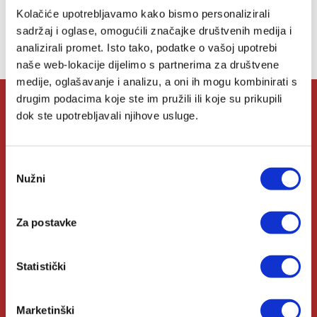
Lista želja
Kolačiće upotrebljavamo kako bismo personalizirali
sadržaj i oglase, omogućili značajke društvenih medija i
Nemate artikala u svojoj listi želja.
analizirali promet. Isto tako, podatke o vašoj upotrebi
naše web-lokacije dijelimo s partnerima za društvene
medije, oglašavanje i analizu, a oni ih mogu kombinirati s
drugim podacima koje ste im pružili ili koje su prikupili
dok ste upotrebljavali njihove usluge.
O Verbumu
Odabir
O nama
Nužni
pristanka
Kontakt
Za postavke
Knjižare Verbum
Klub Verbum
Statistički
Korisni linkovi
Marketinški