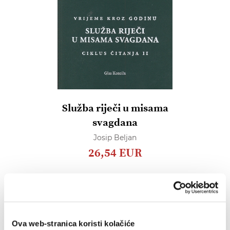
Služba riječi u misama
svagdana
Josip Beljan
26,54 EUR
Dodaj
u
listu
želja
Ova web-stranica koristi kolačiće