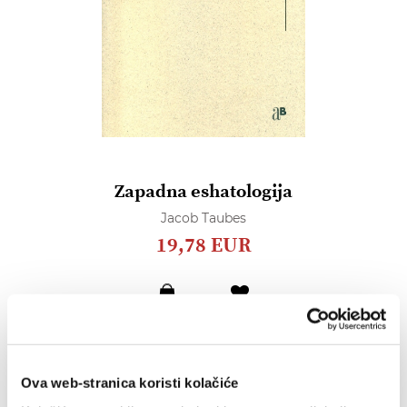
Zapadna eshatologija
Jacob Taubes
19,78 EUR
Dodaj
u
listu
želja
Ova web-stranica koristi kolačiće
Lista želja