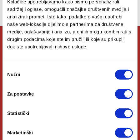
Kolačiće upotrebljavamo kako bismo personalizirali
sadržaj i oglase, omogućili značajke društvenih medija i
Nemate artikala u svojoj listi želja.
analizirali promet. Isto tako, podatke o vašoj upotrebi
naše web-lokacije dijelimo s partnerima za društvene
medije, oglašavanje i analizu, a oni ih mogu kombinirati s
drugim podacima koje ste im pružili ili koje su prikupili
O Verbumu
dok ste upotrebljavali njihove usluge.
O nama
Odabir
Nužni
pristanka
Kontakt
Knjižare Verbum
Za postavke
Klub Verbum
Statistički
Korisni linkovi
Marketinški