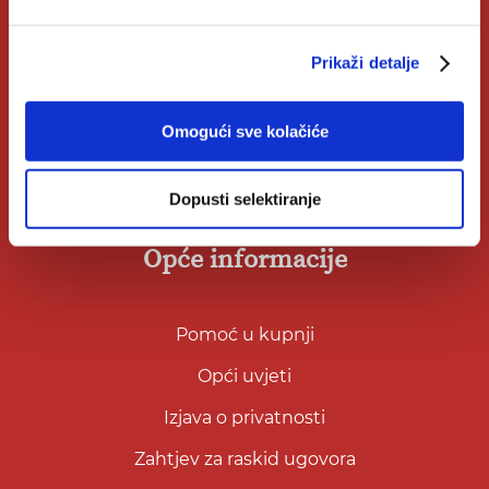
Nakladnici
Autori
Prikaži detalje
Biblioteke
Omogući sve kolačiće
Izdanja Verbum
Katolički Kalendar
Dopusti selektiranje
Opće informacije
Pomoć u kupnji
Opći uvjeti
Izjava o privatnosti
Zahtjev za raskid ugovora