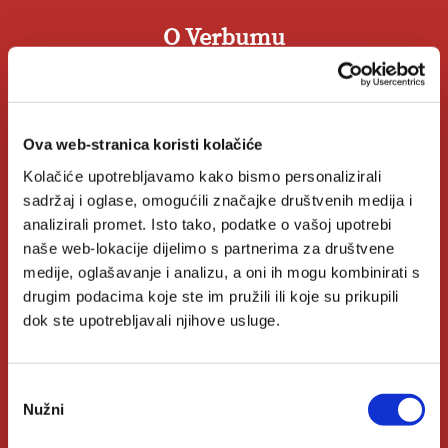
O Verbumu
O nama
Kontakt
Ova web-stranica koristi kolačiće
Kolačiće upotrebljavamo kako bismo personalizirali
Knjižare Verbum
sadržaj i oglase, omogućili značajke društvenih medija i
Klub Verbum
analizirali promet. Isto tako, podatke o vašoj upotrebi
naše web-lokacije dijelimo s partnerima za društvene
medije, oglašavanje i analizu, a oni ih mogu kombinirati s
Korisni linkovi
drugim podacima koje ste im pružili ili koje su prikupili
dok ste upotrebljavali njihove usluge.
Nakladnici
Odabir
Autori
Nužni
pristanka
Biblioteke