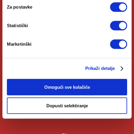
Za postavke
Izdanja Verbum
Katolički Kalendar
Statistički
Opće informacije
Marketinški
Pomoć u kupnji
Prikaži detalje
Opći uvjeti
Izjava o privatnosti
Omogući sve kolačiće
Zahtjev za raskid ugovora
Dopusti selektiranje
Čitaj više