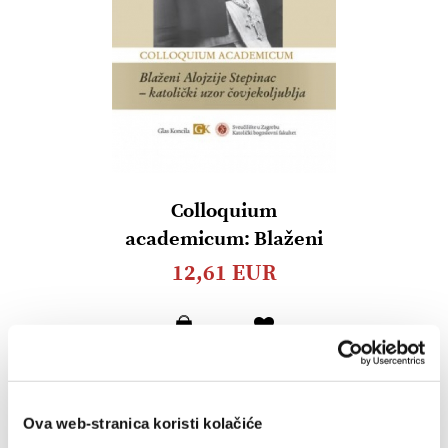
Colloquium
academicum: Blaženi
Alojzije Stepinac -
12,61 EUR
katolički uzor
čovjekoljublja
Dodaj
u
listu
želja
Ova web-stranica koristi kolačiće
Lista želja