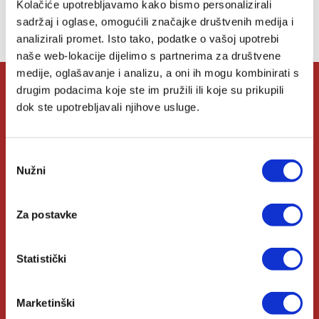
Kolačiće upotrebljavamo kako bismo personalizirali
sadržaj i oglase, omogućili značajke društvenih medija i
Nemate artikala u svojoj listi želja.
analizirali promet. Isto tako, podatke o vašoj upotrebi
naše web-lokacije dijelimo s partnerima za društvene
medije, oglašavanje i analizu, a oni ih mogu kombinirati s
drugim podacima koje ste im pružili ili koje su prikupili
O Verbumu
dok ste upotrebljavali njihove usluge.
O nama
Odabir
Nužni
pristanka
Kontakt
Knjižare Verbum
Za postavke
Klub Verbum
Statistički
Korisni linkovi
Marketinški