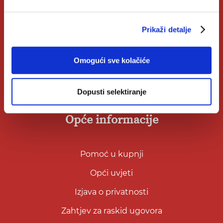
Nakladnici
Autori
Prikaži detalje
Biblioteke
Omogući sve kolačiće
Izdanja Verbum
Katolički Kalendar
Dopusti selektiranje
Opće informacije
Pomoć u kupnji
Opći uvjeti
Izjava o privatnosti
Zahtjev za raskid ugovora