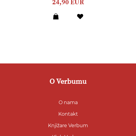
24,90 EUR
Dodaj
u
listu
želja
O Verbumu
O nama
Kontakt
Knjižare Verbum