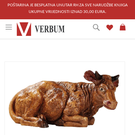
POŠTARINA JE BESPLATNA UNUTAR RH ZA SVE NARUDŽBE KNJIGA
UKUPNE VRIJEDNOSTI IZNAD 30,00 EURA.
Skip
Traži
to
Content
Skip
to
the
end
of
the
images
gallery