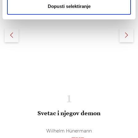
Dopusti selektiranje
1
Svetac i njegov demon
Wilhelm Hünermann