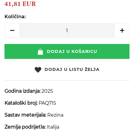
beginning
41,81 EUR
of
the
Količina:
images
gallery
DODAJ U KOŠARICU
DODAJ U LISTU ŽELJA
Godina izdanja:
2025
Kataloški broj:
PAQ715
Sastav meterijala:
Rezina
Zemlja podrijetla:
Italija