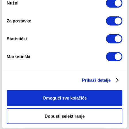
IZDANJA NAKLADE VERBUM
Nužni
pristanka
Za postavke
POGLEDAJ SVA IZDANJA
Statistički
Marketinški
Top ljestvica
Prikaži detalje
Omogući sve kolačiće
Dopusti selektiranje