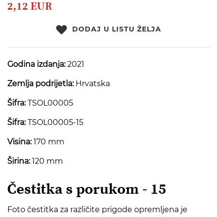
beginning
2,12 EUR
of
the
DODAJ U LISTU ŽELJA
images
gallery
Godina izdanja:
2021
Zemlja podrijetla:
Hrvatska
Šifra:
TSOL00005
Šifra:
TSOL00005-15
Visina:
170 mm
Širina:
120 mm
Čestitka s porukom - 15
Foto čestitka za različite prigode opremljena je