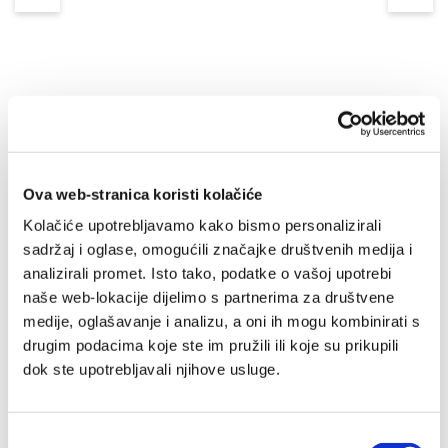
Ova web-stranica koristi kolačiće
Moj susret sa sv.
Nikolom
Kolačiće upotrebljavamo kako bismo personalizirali
sadržaj i oglase, omogućili značajke društvenih medija i
Jelica Gjenero
analizirali promet. Isto tako, podatke o vašoj upotrebi
2,65 EUR
naše web-lokacije dijelimo s partnerima za društvene
medije, oglašavanje i analizu, a oni ih mogu kombinirati s
drugim podacima koje ste im pružili ili koje su prikupili
dok ste upotrebljavali njihove usluge.
Odabir