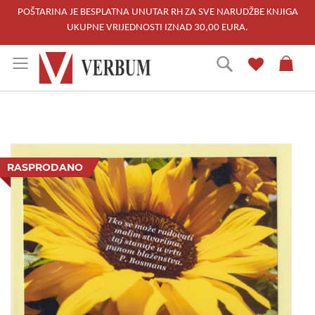
POŠTARINA JE BESPLATNA UNUTAR RH ZA SVE NARUDŽBE KNJIGA
UKUPNE VRIJEDNOSTI IZNAD 30,00 EURA.
Skip
Traži
to
Content
Skip
to
RASPRODANO
the
end
of
the
images
gallery