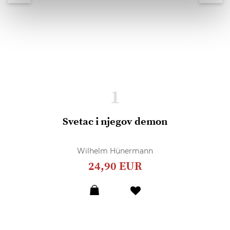
1
Svetac i njegov demon
Wilhelm Hünermann
24,90 EUR
Dodaj
u
listu
želja