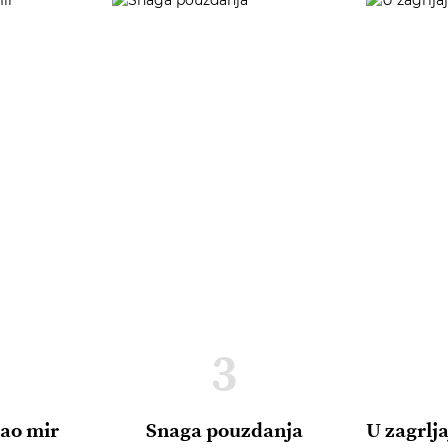
3
dao mir
Snaga pouzdanja
U zagrlja