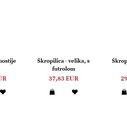
hostije
Škropilica - velika, s
Škrop
futrolom
UR
37,83 EUR
2