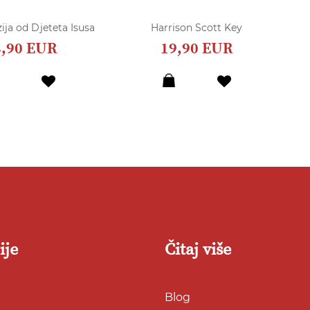
O
ija od Djeteta Isusa
Harrison Scott Key
8,90 EUR
19,90 EUR
Dodaj
Dodaj
u
u
listu
listu
želja
želja
ije
Čitaj više
Blog