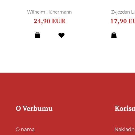
Wilhelm Hünermann
Zvjezdan Li
24,90 EUR
17,90 E
Dodaj
u
listu
želja
O Verbumu
Korisn
O nama
Nakladni