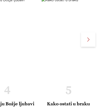
4
5
ju Božje ljubavi
Kako ostati u braku
R