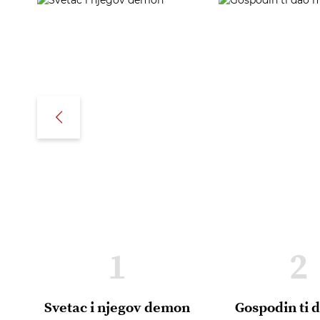
1
2
Svetac i njegov demon
Gospodin ti 