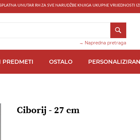
ESPLATNA UNUTAR RH ZA SVE NARUDŽBE KNJIGA UKUPNE VRIJEDNOSTI IZ
TRAŽI
→ Napredna pretraga
I PREDMETI
OSTALO
PERSONALIZIRAN
Ciborij - 27 cm