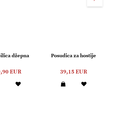
ilica džepna
Posudica za hostije
P
9,90 EUR
39,15 EUR