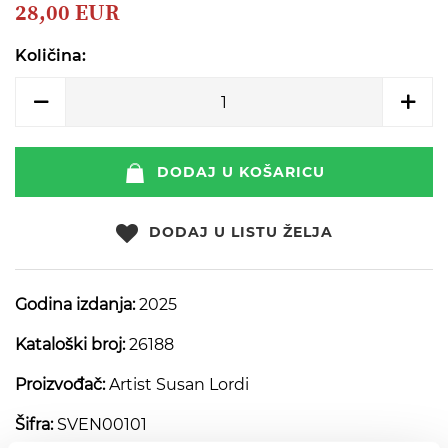
beginning
28,00 EUR
of
the
Količina:
images
gallery
DODAJ U KOŠARICU
DODAJ U LISTU ŽELJA
Godina izdanja:
2025
Kataloški broj:
26188
Proizvođač:
Artist Susan Lordi
Šifra:
SVEN00101