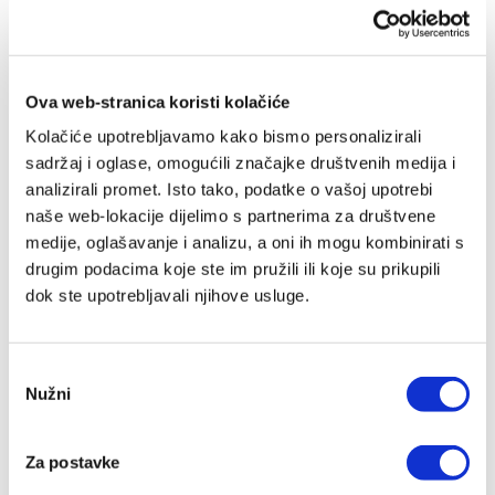
Visina:
51 mm
Figura Willow Tree - Blizanci
Ova web-stranica koristi kolačiće
Kolačiće upotrebljavamo kako bismo personalizirali
sadržaj i oglase, omogućili značajke društvenih medija i
analizirali promet. Isto tako, podatke o vašoj upotrebi
Preporuka
naše web-lokacije dijelimo s partnerima za društvene
medije, oglašavanje i analizu, a oni ih mogu kombinirati s
drugim podacima koje ste im pružili ili koje su prikupili
IZ SLIČNOG PODRUČJA
dok ste upotrebljavali njihove usluge.
Odabir
Nužni
pristanka
IZDANJA NAKLADE VERBUM
Za postavke