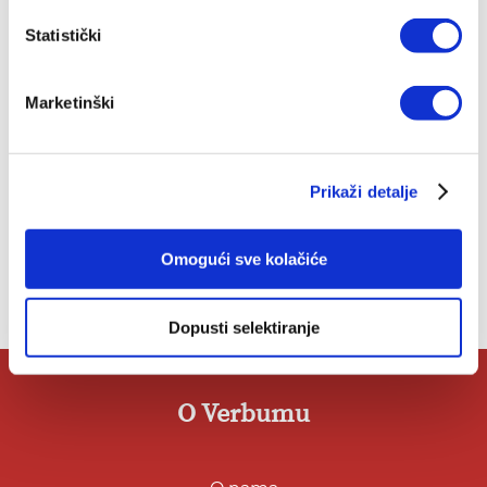
POGLEDAJ SVA IZDANJA
Statistički
Marketinški
Top ljestvica
Prikaži detalje
Omogući sve kolačiće
Dopusti selektiranje
O Verbumu