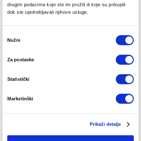
Gospa s djetetom
drugim podacima koje ste im pružili ili koje su prikupili
dok ste upotrebljavali njihove usluge.
115,34 EUR
Odabir
Nužni
pristanka
Za postavke
IZDANJA NAKLADE VERBUM
Statistički
POGLEDAJ SVA IZDANJA
Marketinški
Prikaži detalje