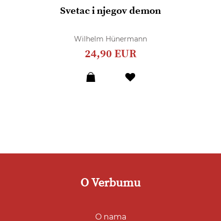
Svetac i njegov demon
Wilhelm Hünermann
24,90 EUR
Dodaj
u
listu
želja
O Verbumu
O nama