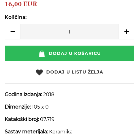
beginning
16,00 EUR
of
the
Količina:
images
gallery
DODAJ U KOŠARICU
DODAJ U LISTU ŽELJA
Godina izdanja:
2018
Dimenzije:
105 x 0
Kataloški broj:
07.719
Sastav meterijala:
Keramika