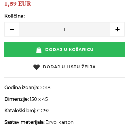
beginning
1,59 EUR
of
the
Količina:
images
gallery
DODAJ U KOŠARICU
DODAJ U LISTU ŽELJA
Godina izdanja:
2018
Dimenzije:
150 x 45
Kataloški broj:
CC92
Sastav meterijala:
Drvo, karton