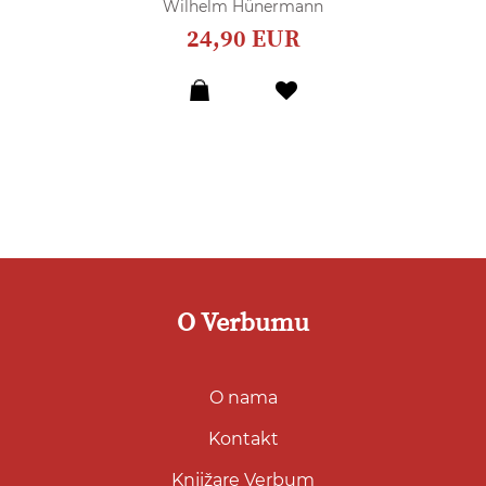
Wilhelm Hünermann
24,90 EUR
Dodaj
u
listu
želja
O Verbumu
O nama
Kontakt
Knjižare Verbum