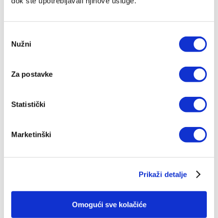
dok ste upotrebljavali njihove usluge.
Odabir
Nužni
pristanka
Za postavke
IZDANJA NAKLADE VERBUM
Statistički
POGLEDAJ SVA IZDANJA
Marketinški
Prikaži detalje
Top ljestvica
Omogući sve kolačiće