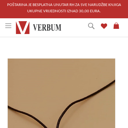
POŠTARINA JE BESPLATNA UNUTAR RH ZA SVE NARUDŽBE KNJIGA
UKUPNE VRIJEDNOSTI IZNAD 30,00 EURA.
Skip
Traži
to
Content
Skip
to
the
end
of
the
images
gallery