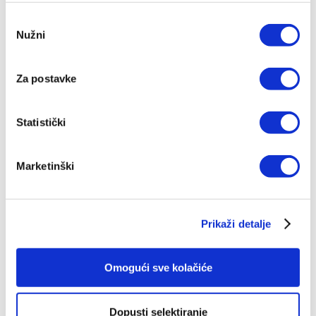
Odabir
Nužni
pristanka
IZDANJA NAKLADE VERBUM
Za postavke
POGLEDAJ SVA IZDANJA
Statistički
Marketinški
Top ljestvica
Prikaži detalje
Omogući sve kolačiće
Dopusti selektiranje