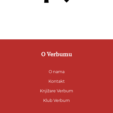
u
listu
želja
O Verbumu
O nama
Kontakt
Knjižare Verbum
Klub Verbum