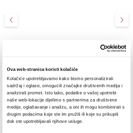
Ova web-stranica koristi kolačiće
Kolačiće upotrebljavamo kako bismo personalizirali
Moj susret sa sv.
sadržaj i oglase, omogućili značajke društvenih medija i
Nikolom
analizirali promet. Isto tako, podatke o vašoj upotrebi
Jelica Gjenero
naše web-lokacije dijelimo s partnerima za društvene
2,65 EUR
medije, oglašavanje i analizu, a oni ih mogu kombinirati s
drugim podacima koje ste im pružili ili koje su prikupili
dok ste upotrebljavali njihove usluge.