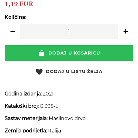
beginning
1,19 EUR
of
the
Količina:
images
gallery
DODAJ U KOŠARICU
DODAJ U LISTU ŽELJA
Godina izdanja:
2021
Kataloški broj:
G 398-L
Sastav meterijala:
Maslinovo drvo
Zemlja podrijetla:
Italija