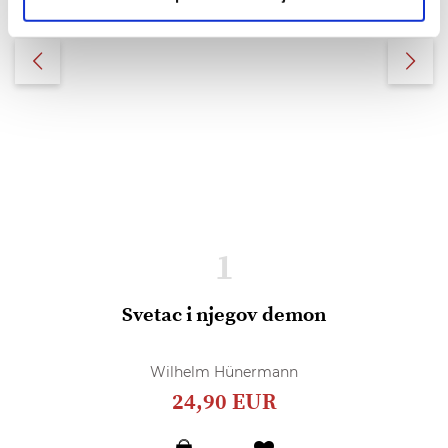
1
Svetac i njegov demon
Wilhelm Hünermann
24,90 EUR
Dodaj