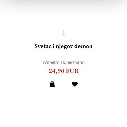
1
Svetac i njegov demon
Wilhelm Hünermann
24,90 EUR
Dodaj
u
listu
želja