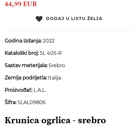
beginning
44,99 EUR
of
the
DODAJ U LISTU ŽELJA
images
gallery
Godina izdanja:
2022
Kataloški broj:
SL 405-R
Sastav meterijala:
Srebro
Zemlja podrijetla:
Italija
Proizvođač:
L.A.L.
Šifra:
SLAL09806
Krunica ogrlica - srebro