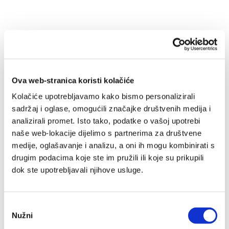
Biblija za malene
Ova web-stranica koristi kolačiće
Juliet David
Kolačiće upotrebljavamo kako bismo personalizirali
17,12 EUR
sadržaj i oglase, omogućili značajke društvenih medija i
analizirali promet. Isto tako, podatke o vašoj upotrebi
naše web-lokacije dijelimo s partnerima za društvene
medije, oglašavanje i analizu, a oni ih mogu kombinirati s
drugim podacima koje ste im pružili ili koje su prikupili
dok ste upotrebljavali njihove usluge.
IZDANJA NAKLADE VERBUM
Odabir
Nužni
pristanka