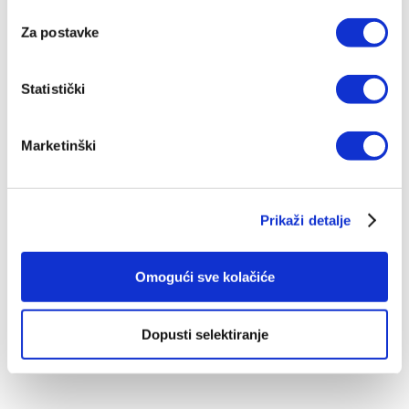
POGLEDAJ SVA IZDANJA
Za postavke
Statistički
Top ljestvica
Marketinški
Prikaži detalje
Omogući sve kolačiće
Dopusti selektiranje