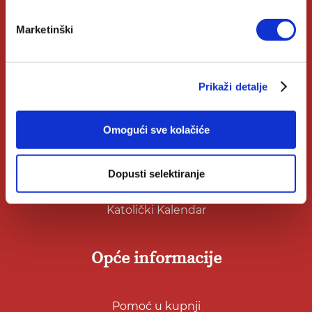
Klub Verbum
Marketinški
Korisni linkovi
Prikaži detalje
Nakladnici
Omogući sve kolačiće
Autori
Biblioteke
Dopusti selektiranje
Izdanja Verbum
Katolički Kalendar
Opće informacije
Pomoć u kupnji