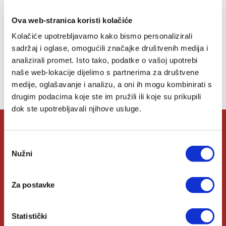
Ova web-stranica koristi kolačiće
Kolačiće upotrebljavamo kako bismo personalizirali
sadržaj i oglase, omogućili značajke društvenih medija i
analizirali promet. Isto tako, podatke o vašoj upotrebi
Lista želja
naše web-lokacije dijelimo s partnerima za društvene
Nemate artikala u svojoj listi želja.
medije, oglašavanje i analizu, a oni ih mogu kombinirati s
drugim podacima koje ste im pružili ili koje su prikupili
dok ste upotrebljavali njihove usluge.
O Verbumu
Odabir
Nužni
pristanka
O nama
Za postavke
Kontakt
Knjižare Verbum
Statistički