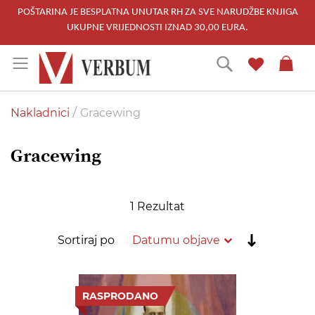
POŠTARINA JE BESPLATNA UNUTAR RH ZA SVE NARUDŽBE KNJIGA
UKUPNE VRIJEDNOSTI IZNAD 30,00 EURA.
Skip
Traži
to
Content
Nakladnici
Gracewing
Gracewing
1
Rezultat
Postavi
Sortiraj po
rastućim
redoslije
RASPRODANO