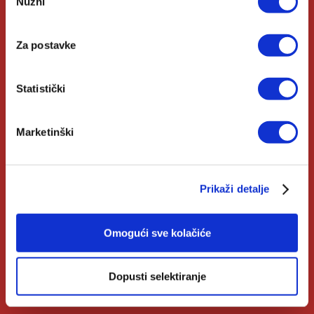
Nužni
pristanka
Autori
Za postavke
Biblioteke
Izdanja Verbum
Statistički
Katolički Kalendar
Marketinški
Opće informacije
Prikaži detalje
Pomoć u kupnji
Opći uvjeti
Omogući sve kolačiće
Izjava o privatnosti
Dopusti selektiranje
Zahtjev za raskid ugovora