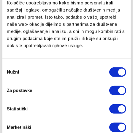
Kolačiće upotrebljavamo kako bismo personalizirali
sadržaj i oglase, omogućili značajke društvenih medija i
analizirali promet. Isto tako, podatke o vašoj upotrebi
naše web-lokacije dijelimo s partnerima za društvene
medije, oglašavanje i analizu, a oni ih mogu kombinirati s
U mom srcu vatra
drugim podacima koje ste im pružili ili koje su prikupili
dok ste upotrebljavali njihove usluge.
Johannes Hartl
19,00 EUR
Odabir
Nužni
pristanka
Za postavke
RASPRODANO
Statistički
Marketinški