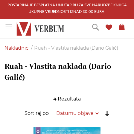
POŠTARINA JE BESPLATNA UNUTAR RH ZA SVE NARUDŽBE KNJIGA
UKUPNE VRIJEDNOSTI IZNAD 30,00 EURA.
Skip
Traži
to
Content
Nakladnici
Ruah - Vlastita naklada (Dario Galić)
Ruah - Vlastita naklada (Dario
Galić)
4
Rezultata
Postavi
Sortiraj po
rastućim
redoslije