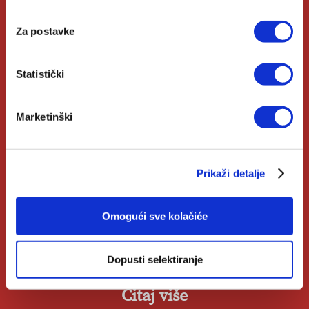
Biblioteke
Za postavke
Izdanja Verbum
Katolički Kalendar
Statistički
Marketinški
Opće informacije
Pomoć u kupnji
Prikaži detalje
Opći uvjeti
Omogući sve kolačiće
Izjava o privatnosti
Zahtjev za raskid ugovora
Dopusti selektiranje
Čitaj više