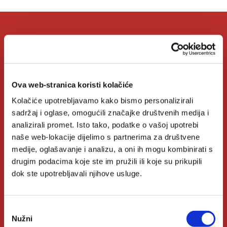
O Verbumu
O nama
Ova web-stranica koristi kolačiće
Kontakt
Kolačiće upotrebljavamo kako bismo personalizirali
sadržaj i oglase, omogućili značajke društvenih medija i
Knjižare Verbum
analizirali promet. Isto tako, podatke o vašoj upotrebi
Klub Verbum
naše web-lokacije dijelimo s partnerima za društvene
medije, oglašavanje i analizu, a oni ih mogu kombinirati s
drugim podacima koje ste im pružili ili koje su prikupili
Korisni linkovi
dok ste upotrebljavali njihove usluge.
Nakladnici
Odabir
Nužni
pristanka
Autori