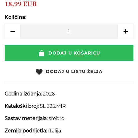
beginning
18,99 EUR
of
the
Količina:
images
gallery
DODAJ U KOŠARICU
DODAJ U LISTU ŽELJA
Godina izdanja:
2026
Kataloški broj:
SL 325.MIR
Sastav meterijala:
srebro
Zemlja podrijetla:
Italija