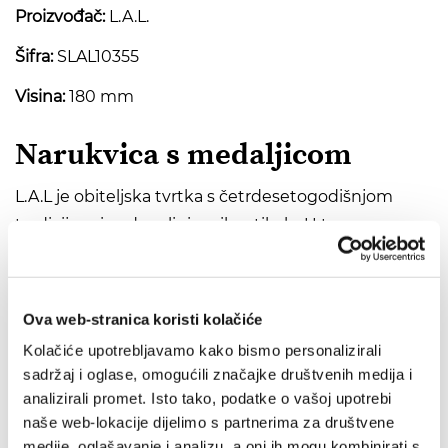
Proizvođač:
L.A.L.
Šifra:
SLAL10355
Visina:
180 mm
Narukvica s medaljicom
L.A.L je obiteljska tvrtka s četrdesetogodišnjom
tradicijom izrade religioznih artikala. U tom vremenu
L.A.L je izrastao u jednog od najvećih i najcjenjenijih
proizvođača religioznih predmeta, s posebnim
osvrtom na želje i interese kupaca. Unatoč
Ova web-stranica koristi kolačiće
prisutnosti na svjetskoj sceni, ostali su u posebnoj
Kolačiće upotrebljavamo kako bismo personalizirali
povezanosti s rodnim gradom i gradom iz kojeg su
sadržaj i oglase, omogućili značajke društvenih medija i
ponikli, Loretom – svjetskom prijestolnicom ružarija.
analizirali promet. Isto tako, podatke o vašoj upotrebi
Osobito su poznati po artiklima izrađenim od srebra
naše web-lokacije dijelimo s partnerima za društvene
medije, oglašavanje i analizu, a oni ih mogu kombinirati s