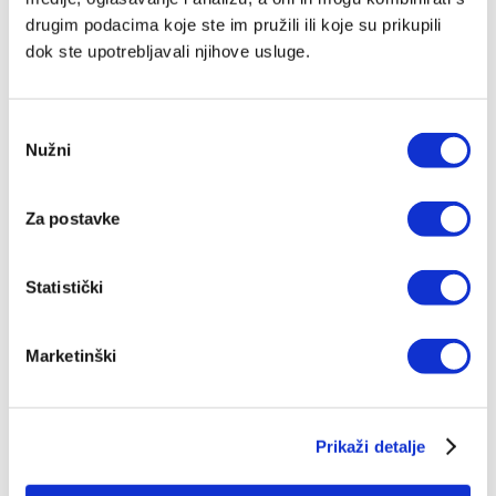
– slikama, okvirima, krunicama, kao i po izradi
drugim podacima koje ste im pružili ili koje su prikupili
artikala od Swarovski kristala, a predmeti koje
dok ste upotrebljavali njihove usluge.
izrađuju u svojim radionicama nadahnuti su
katoličkom tradicijom.
Odabir
Nužni
pristanka
Preporuka
Za postavke
IZ SLIČNOG PODRUČJA
Statistički
Marketinški
Prikaži detalje
IZDANJA NAKLADE VERBUM