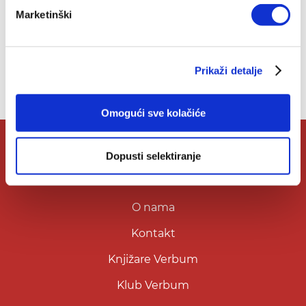
Top ljestvica
Marketinški
Prikaži detalje
Omogući sve kolačiće
Dopusti selektiranje
O Verbumu
O nama
Kontakt
Knjižare Verbum
Klub Verbum