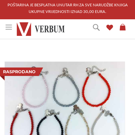
POŠTARINA JE BESPLATNA UNUTAR RH ZA SVE NARUDŽBE KNJIGA
UKUPNE VRIJEDNOSTI IZNAD 30,00 EURA.
Skip
Traži
to
Content
Skip
to
RASPRODANO
the
end
of
the
images
gallery