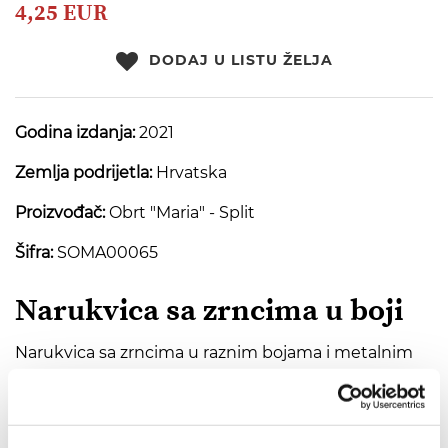
beginning
4,25 EUR
of
the
DODAJ U LISTU ŽELJA
images
gallery
Godina izdanja:
2021
Zemlja podrijetla:
Hrvatska
Proizvođač:
Obrt "Maria" - Split
Šifra:
SOMA00065
Narukvica sa zrncima u boji
Narukvica sa zrncima u raznim bojama i metalnim
privjeskom anđela.