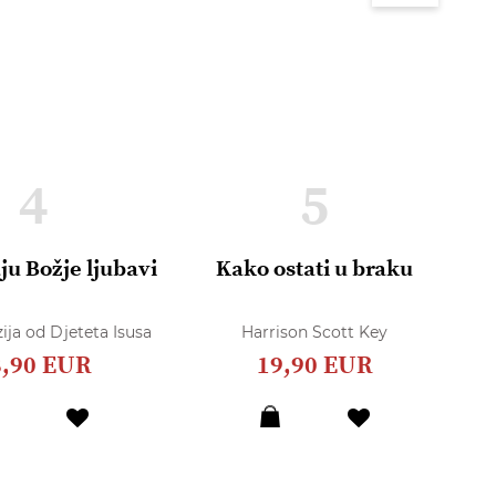
4
5
ju Božje ljubavi
Kako ostati u braku
R
O
ija od Djeteta Isusa
Harrison Scott Key
8,90 EUR
19,90 EUR
Dodaj
Dodaj
u
u
listu
listu
želja
želja