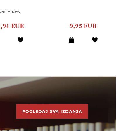
van Fuček
9,91 EUR
9,95 EUR
POGLEDAJ SVA IZDANJA