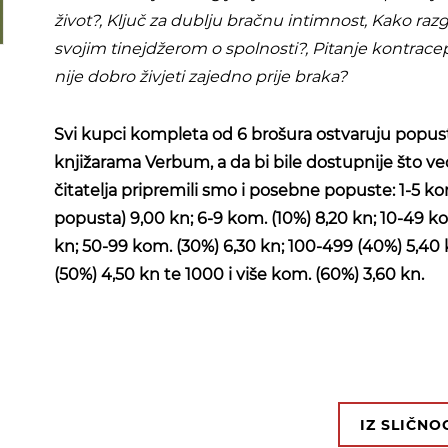
život?
,
Ključ za dublju bračnu intimnost
,
Kako razg
svojim tinejdžerom o spolnosti?
,
Pitanje kontracep
nije dobro živjeti zajedno prije braka?
Svi kupci kompleta od 6 brošura ostvaruju popus
knjižarama Verbum, a da bi bile dostupnije što v
čitatelja pripremili smo i posebne popuste: 1-5 k
popusta) 9,00 kn; 6-9 kom. (10%) 8,20 kn; 10-49 ko
kn; 50-99 kom. (30%) 6,30 kn; 100-499 (40%) 5,40
(50%) 4,50 kn te 1000 i više kom. (60%) 3,60 kn.
IZ SLIČN