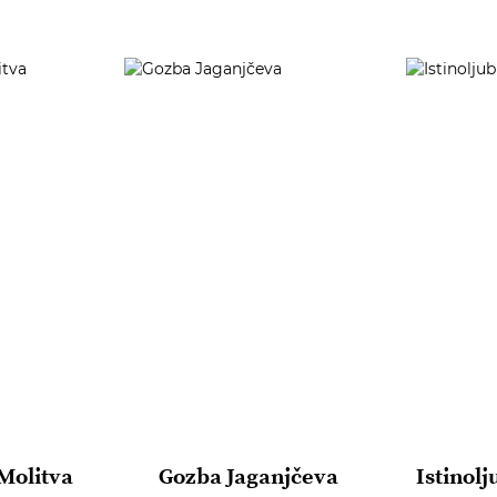
 Molitva
Gozba Jaganjčeva
Istinolj