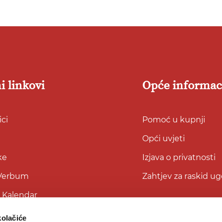
i linkovi
Opće informac
ci
Pomoć u kupnji
Opći uvjeti
ke
Izjava o privatnosti
 Verbum
Zahtjev za raskid u
i Kalendar
kolačiće