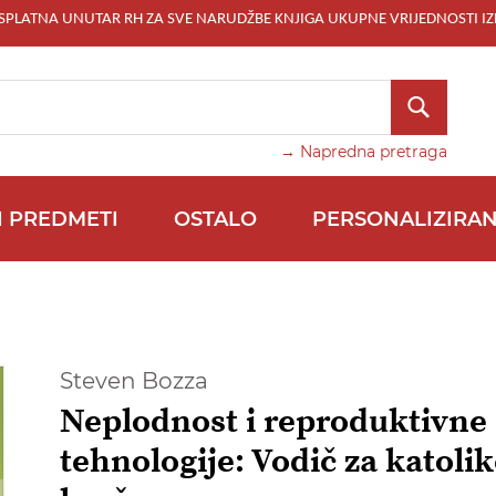
ESPLATNA UNUTAR RH ZA SVE NARUDŽBE KNJIGA UKUPNE VRIJEDNOSTI IZ
TRAŽI
→ Napredna pretraga
I PREDMETI
OSTALO
PERSONALIZIRAN
Steven Bozza
Neplodnost i reproduktivne
tehnologije: Vodič za katolik