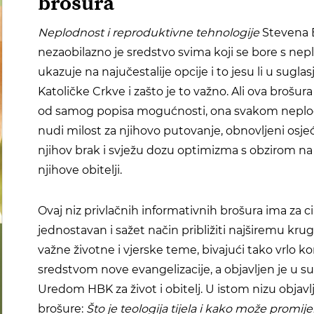
brošura
Neplodnost i reproduktivne tehnologije
Stevena 
nezaobilazno je sredstvo svima koji se bore s nep
ukazuje na najučestalije opcije i to jesu li u sugla
Katoličke Crkve i zašto je to važno. Ali ova brošura
od samog popisa mogućnosti, ona svakom nepl
nudi milost za njihovo putovanje, obnovljeni osje
njihov brak i svježu dozu optimizma s obzirom n
njihove obitelji.
Ovaj niz privlačnih informativnih brošura ima za ci
jednostavan i sažet način približiti najširemu krug
važne životne i vjerske teme, bivajući tako vrlo k
sredstvom nove evangelizacije, a objavljen je u su
Uredom HBK za život i obitelj. U istom nizu objavl
brošure:
Što je teologija tijela i kako može promije