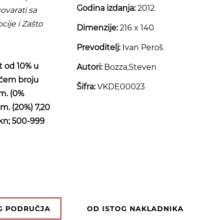
Godina izdanja:
2012
ovarati sa
cije
i
Zašto
Dimenzije:
216 x 140
Prevoditelj:
Ivan Peroš
t od 10% u
Autori:
Bozza,Steven
ećem broju
Šifra:
VKDE00023
om. (0%
m. (20%) 7,20
 kn; 500-999
OG PODRUČJA
OD ISTOG NAKLADNIKA