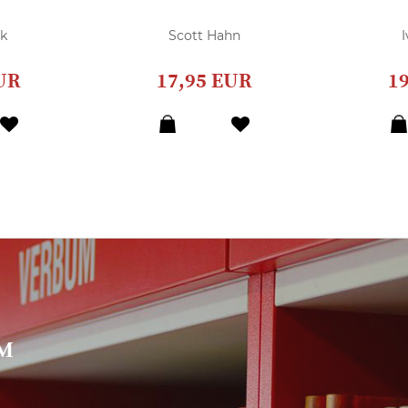
k
Scott Hahn
I
UR
17,95 EUR
1
UM