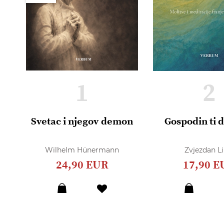
1
2
Svetac i njegov demon
Gospodin ti 
Wilhelm Hünermann
Zvjezdan Li
24,90 EUR
17,90 E
Dodaj
u
listu
želja