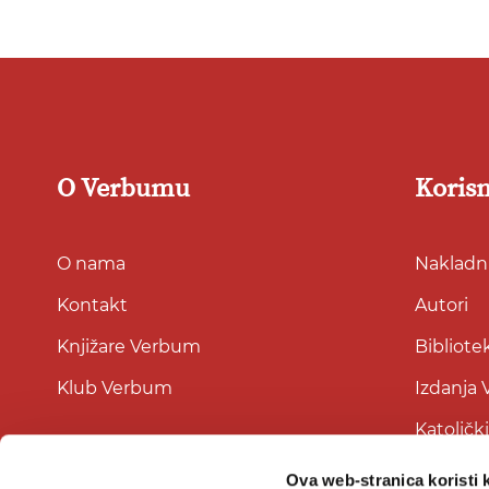
O Verbumu
Korisn
O nama
Nakladni
Kontakt
Autori
Knjižare Verbum
Bibliote
Klub Verbum
Izdanja
Katoličk
Ova web-stranica koristi 