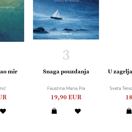
3
dao mir
Snaga pouzdanja
U zagrlja
nić
Faustina Maria Pia
Sveta Terez
UR
19,90 EUR
1
Dodaj
Dodaj
u
u
listu
listu
želja
želja