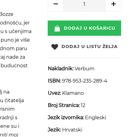
Bozze
lodnošću, jer
DODAJ U KOŠARICU
sju s učenjima
 puno je više
DODAJ U LISTU ŽELJA
odnom paru
ćaj nade za
a budućnost
Nakladnik:
Verbum
ISBN:
978-953-235-289-4
lj na
Uvez:
Klamano
u čitatelja
Broj Stranica:
12
orisnim
radnji s
Jezik izvornika:
Engleski
jene su i
Jezik:
Hrvatski
niti moj