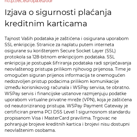
http://ec.europa.eu/odr
Izjava o sigurnosti plaćanja
kreditnim karticama
Tajnost Vaših podataka je zaštićena i osigurana uporabom
SSL enkripcije. Stranice za naplatu putem interneta
osigurane su korištenjem Secure Socket Layer (SSL)
protokola sa 128-bitnom enkripcijom podataka. SSL
enkripcija je postupak šifriranja podataka radi spriječavanja
neovlaštenog pristupa prilikom njihovog prijenosa. Time je
omogućen siguran prijenos informacija te onemogućen
nedozvoljen pristup podacima prilikom komunikacije
između korisnikovog računala i WSPay servisa, te obratno.
WSPay servis i financijske ustanove razmjenjuju podatke
uporabom virtualne privatne mreže (VPN), koja je zaštićena
od neautoriziranog pristupa. WSPay Payment Gateway je
certificiran prema PCI DSS Level 1 sigurnosnom standardu
propisanom Visa i MasterCard pravilima. Trgovac ne
pohranjuje brojeve kreditnih kartica i brojevi nisu dostupni
neovlaštenim osobama.