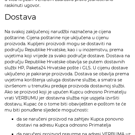
raskinuti ugovor.
Dostava
Na svakoj zaključenoj narudžbi naznačena je cijena
poštarine. Cijena poštarine nije uključena u cijenu
proizvoda. Kupljeni proizvodi mogu se dostaviti na
području Republike Hrvatske, kao i u inozemstvu, prema
uvjetima koji vrijede za svako područje dostave. Dostava na
području Republike Hrvatske obavlja se putem dostavnih
službi HP, Paketa24 Hrvatske pošte i GLS. U cijenu dostave
uključeno je pakiranje proizvoda. Dostava se obavlja prema
uvjetima korištenja usluga dostavne službe, a smatra se
izvršenom u trenutku predaje proizvoda dostavnoj službi.
Ako se proizvod koji je upućen Kupcu odnosno Primatelju
vrati VERBUMU jer dostavna služba nije uspjela izvršiti
dostavu, Kupac će o tome biti obaviješten e-poštom te će
mu biti ponuđene sljedeće mogućnosti:
da se naručeni proizvod na zahtjev Kupca ponovno
dostavi na adresu Kupca odnosno Primatelja
da naručeni proizvod preuzme na adresi VERBUMA uz