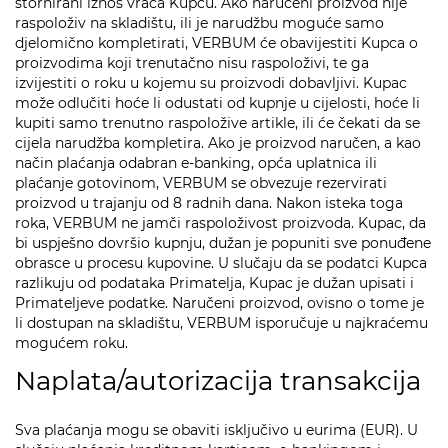
stornirani iznos vraća Kupcu. Ako naručeni proizvod nije
raspoloživ na skladištu, ili je narudžbu moguće samo
djelomično kompletirati, VERBUM će obavijestiti Kupca o
proizvodima koji trenutačno nisu raspoloživi, te ga
izvijestiti o roku u kojemu su proizvodi dobavljivi. Kupac
može odlučiti hoće li odustati od kupnje u cijelosti, hoće li
kupiti samo trenutno raspoložive artikle, ili će čekati da se
cijela narudžba kompletira. Ako je proizvod naručen, a kao
način plaćanja odabran e-banking, opća uplatnica ili
plaćanje gotovinom, VERBUM se obvezuje rezervirati
proizvod u trajanju od 8 radnih dana. Nakon isteka toga
roka, VERBUM ne jamči raspoloživost proizvoda. Kupac, da
bi uspješno dovršio kupnju, dužan je popuniti sve ponuđene
obrasce u procesu kupovine. U slučaju da se podatci Kupca
razlikuju od podataka Primatelja, Kupac je dužan upisati i
Primateljeve podatke. Naručeni proizvod, ovisno o tome je
li dostupan na skladištu, VERBUM isporučuje u najkraćemu
mogućem roku.
Naplata/autorizacija transakcija
Sva plaćanja mogu se obaviti isključivo u eurima (EUR). U