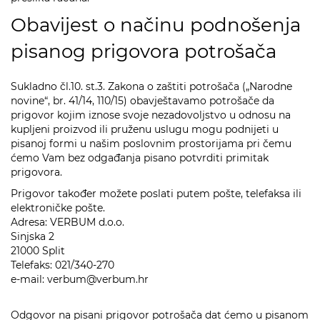
Obavijest o načinu podnošenja
pisanog prigovora potrošača
Sukladno čl.10. st.3. Zakona o zaštiti potrošača („Narodne
novine“, br. 41/14, 110/15) obavještavamo potrošače da
prigovor kojim iznose svoje nezadovoljstvo u odnosu na
kupljeni proizvod ili pruženu uslugu mogu podnijeti u
pisanoj formi u našim poslovnim prostorijama pri čemu
ćemo Vam bez odgađanja pisano potvrditi primitak
prigovora.
Prigovor također možete poslati putem pošte, telefaksa ili
elektroničke pošte.
Adresa: VERBUM d.o.o.
Sinjska 2
21000 Split
Telefaks: 021/340-270
e-mail: verbum@verbum.hr
Odgovor na pisani prigovor potrošača dat ćemo u pisanom