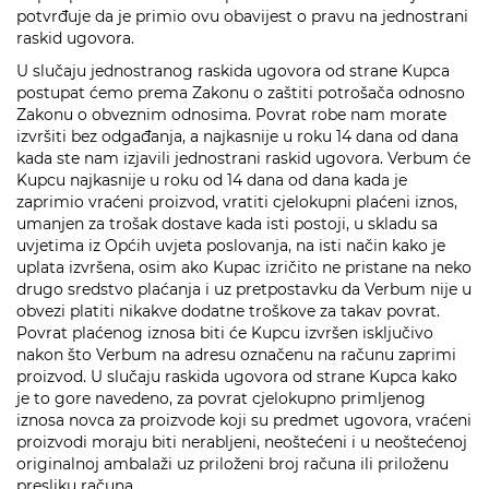
potvrđuje da je primio ovu obavijest o pravu na jednostrani
raskid ugovora.
U slučaju jednostranog raskida ugovora od strane Kupca
postupat ćemo prema Zakonu o zaštiti potrošača odnosno
Zakonu o obveznim odnosima. Povrat robe nam morate
izvršiti bez odgađanja, a najkasnije u roku 14 dana od dana
kada ste nam izjavili jednostrani raskid ugovora. Verbum će
Kupcu najkasnije u roku od 14 dana od dana kada je
zaprimio vraćeni proizvod, vratiti cjelokupni plaćeni iznos,
umanjen za trošak dostave kada isti postoji, u skladu sa
uvjetima iz Općih uvjeta poslovanja, na isti način kako je
uplata izvršena, osim ako Kupac izričito ne pristane na neko
drugo sredstvo plaćanja i uz pretpostavku da Verbum nije u
obvezi platiti nikakve dodatne troškove za takav povrat.
Povrat plaćenog iznosa biti će Kupcu izvršen isključivo
nakon što Verbum na adresu označenu na računu zaprimi
proizvod. U slučaju raskida ugovora od strane Kupca kako
je to gore navedeno, za povrat cjelokupno primljenog
iznosa novca za proizvode koji su predmet ugovora, vraćeni
proizvodi moraju biti nerabljeni, neoštećeni i u neoštećenoj
originalnoj ambalaži uz priloženi broj računa ili priloženu
presliku računa.