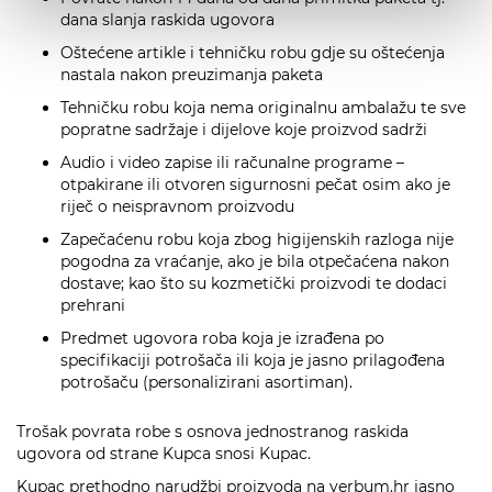
dana slanja raskida ugovora
Oštećene artikle i tehničku robu gdje su oštećenja
nastala nakon preuzimanja paketa
Tehničku robu koja nema originalnu ambalažu te sve
popratne sadržaje i dijelove koje proizvod sadrži
Audio i video zapise ili računalne programe –
otpakirane ili otvoren sigurnosni pečat osim ako je
riječ o neispravnom proizvodu
Zapečaćenu robu koja zbog higijenskih razloga nije
pogodna za vraćanje, ako je bila otpečaćena nakon
dostave; kao što su kozmetički proizvodi te dodaci
prehrani
Predmet ugovora roba koja je izrađena po
specifikaciji potrošača ili koja je jasno prilagođena
potrošaču (personalizirani asortiman).
Trošak povrata robe s osnova jednostranog raskida
ugovora od strane Kupca snosi Kupac.
Kupac prethodno narudžbi proizvoda na verbum.hr jasno