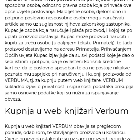
sposobna osoba, odnosno pravna osoba koja prihvaća ove
opće uvjete poslovanja. Maloljetne osobe, djelomično ili
potpuno poslovno nesposobne osobe mogu naručivati
artikle samo uz suglasnost njihova zakonskog zastupnika.
Kupac je osoba koja naručuje i plaća proizvod, i kojoj se po
uplati proizvod dostavlja. Kupac može proizvod naručiti i
kupiti za treću osobu (u daljnjem tekstu Primatelj), te tada
proizvod dostavljamo na adresu Primatelja. Prihvaćanjem
Općih uvjeta Kupac izjavljuje da su svi podatci koje je dao o
sebi istiniti i potpuni, da je ovlašteni korisnik kreditne
kartice, da je poslovno sposoban te da ne postoje nikakve
poznate mu zaprjeke pri naručivanju i kupnji proizvoda od
VERBUMA, tj. za kupnju putem web knjižare. VERBUM
sukladno izjavi o privatnosti i sigurnosti podataka prikuplja
samo osnovne podatke koji su nužni za ispunjavanje
obveza.
Kupnja u web knjižari Verbum
Kupnja u web knjižari VERBUM obavlja se pregledom
ponude, odabirom, te stavljanjem proizvoda u košaricu.
Cijene proizvoda istaknute su uz sami proizvod i vrijede za