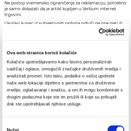
Ne postoji vremensko ograničenje za reklamaciju, potrebno
je samo dokazati da je artikl kupljen u Verbum internet
trgovini.
Ukoliko kupac iz subjektivnih razloga odluči ne preuzeti ili
vratiti naručenu pošiljku, dužan je preuzeti trošak dostave
proizvoda, a iznos troška naručenih knjiga će mu biti
vraćen na račun s kojeg je izvršena naplata (u slučaju
plaćanja kreditnim ili debitnim karticama, e-bankingom ili
općom uplatnicom).
Ova web-stranica koristi kolačiće
Pravo na jednostrani raskid
Kolačiće upotrebljavamo kako bismo personalizirali
sadržaj i oglase, omogućili značajke društvenih medija i
ugovora
analizirali promet. Isto tako, podatke o vašoj upotrebi
naše web-lokacije dijelimo s partnerima za društvene
Ugovor koji Kupac sklapa s VERBUMOM za kupoprodaju
medije, oglašavanje i analizu, a oni ih mogu kombinirati s
proizvoda i usluga je jednokratan ugovor o kupoprodaji
drugim podacima koje ste im pružili ili koje su prikupili
proizvoda ili usluga koji je konzumiran isporukom robe ili
dok ste upotrebljavali njihove usluge.
usluge od strane VERBUMA te izvršenim plaćanjem od
strane Kupca, a u slučaju da ne bude raskinut.
Sukladno Zakonu o zaštiti potrošača Kupac ima pravo
Odabir
jednostrano raskinuti ugovor u roku od 14 dana od datuma
Nužni