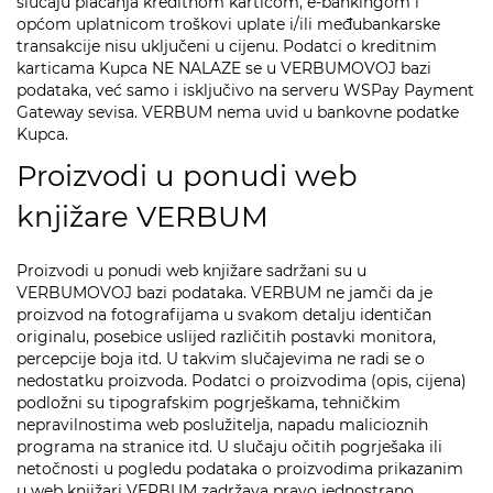
slučaju plaćanja kreditnom karticom, e-bankingom i
općom uplatnicom troškovi uplate i/ili međubankarske
transakcije nisu uključeni u cijenu. Podatci o kreditnim
karticama Kupca NE NALAZE se u VERBUMOVOJ bazi
podataka, već samo i isključivo na serveru WSPay Payment
Gateway sevisa. VERBUM nema uvid u bankovne podatke
Kupca.
Proizvodi u ponudi web
knjižare VERBUM
Proizvodi u ponudi web knjižare sadržani su u
VERBUMOVOJ bazi podataka. VERBUM ne jamči da je
proizvod na fotografijama u svakom detalju identičan
originalu, posebice uslijed različitih postavki monitora,
percepcije boja itd. U takvim slučajevima ne radi se o
nedostatku proizvoda. Podatci o proizvodima (opis, cijena)
podložni su tipografskim pogrješkama, tehničkim
nepravilnostima web poslužitelja, napadu malicioznih
programa na stranice itd. U slučaju očitih pogrješaka ili
netočnosti u pogledu podataka o proizvodima prikazanim
u web knjižari VERBUM zadržava pravo jednostrano