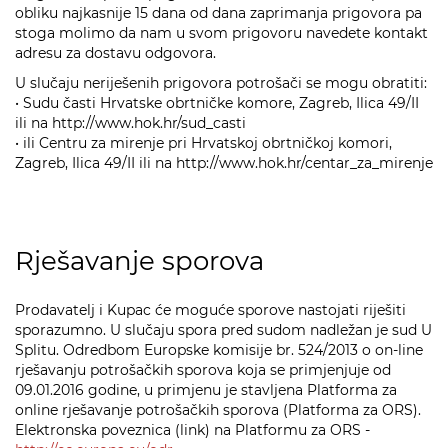
obliku najkasnije 15 dana od dana zaprimanja prigovora pa
stoga molimo da nam u svom prigovoru navedete kontakt
adresu za dostavu odgovora.
U slučaju neriješenih prigovora potrošači se mogu obratiti:
• Sudu časti Hrvatske obrtničke komore, Zagreb, Ilica 49/II
ili na
http://www.hok.hr/sud_casti
• ili Centru za mirenje pri Hrvatskoj obrtničkoj komori,
Zagreb, Ilica 49/II ili na
http://www.hok.hr/centar_za_mirenje
Rješavanje sporova
Prodavatelj i Kupac će moguće sporove nastojati riješiti
sporazumno. U slučaju spora pred sudom nadležan je sud U
Splitu. Odredbom Europske komisije br. 524/2013 o on-line
rješavanju potrošačkih sporova koja se primjenjuje od
09.01.2016 godine, u primjenu je stavljena Platforma za
online rješavanje potrošačkih sporova (Platforma za ORS).
Elektronska poveznica (link) na Platformu za ORS -