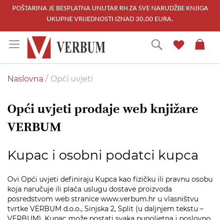
POŠTARINA JE BESPLATNA UNUTAR RH ZA SVE NARUDŽBE KNJIGA
UKUPNE VRIJEDNOSTI IZNAD 30,00 EURA.
Skip
Traži
to
Content
Naslovna
Opći uvjeti
Opći uvjeti prodaje web knjižare
VERBUM
Kupac i osobni podatci kupca
Ovi Opći uvjeti definiraju Kupca kao fizičku ili pravnu osobu
koja naručuje ili plaća uslugu dostave proizvoda
posredstvom web stranice www.verbum.hr u vlasništvu
tvrtke VERBUM d.o.o., Sinjska 2, Split (u daljnjem tekstu –
VERBUM). Kupac može postati svaka punoljetna i poslovno