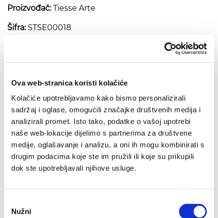
Proizvođač:
Tiesse Arte
Šifra:
STSE00018
Visina:
200 mm
Širina:
135 mm
Ova web-stranica koristi kolačiće
Ukrasna drvena pločica -
Kolačiće upotrebljavamo kako bismo personalizirali
Anđele čuvaru mili (plavi)
sadržaj i oglase, omogućili značajke društvenih medija i
analizirali promet. Isto tako, podatke o vašoj upotrebi
naše web-lokacije dijelimo s partnerima za društvene
medije, oglašavanje i analizu, a oni ih mogu kombinirati s
drugim podacima koje ste im pružili ili koje su prikupili
Preporuka
dok ste upotrebljavali njihove usluge.
IZ SLIČNOG PODRUČJA
Odabir
Nužni
pristanka