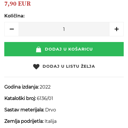
beginning
7,90 EUR
of
the
Količina:
images
gallery
DODAJ U KOŠARICU
DODAJ U LISTU ŽELJA
Godina izdanja:
2022
Kataloški broj:
6136/01
Sastav meterijala:
Drvo
Zemlja podrijetla:
Italija