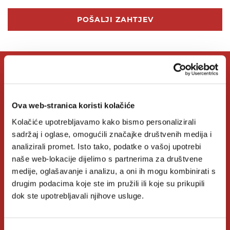
POŠALJI ZAHTJEV
O Verbumu
Ova web-stranica koristi kolačiće
O nama
Kolačiće upotrebljavamo kako bismo personalizirali
sadržaj i oglase, omogućili značajke društvenih medija i
Kontakt
analizirali promet. Isto tako, podatke o vašoj upotrebi
Knjižare Verbum
naše web-lokacije dijelimo s partnerima za društvene
medije, oglašavanje i analizu, a oni ih mogu kombinirati s
Klub Verbum
drugim podacima koje ste im pružili ili koje su prikupili
dok ste upotrebljavali njihove usluge.
Korisni linkovi