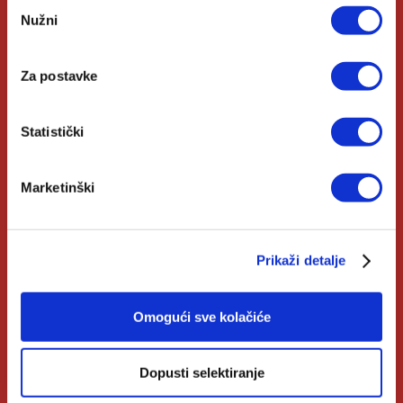
Odabir
Nužni
pristanka
Nakladnici
Autori
Za postavke
Biblioteke
Izdanja Verbum
Statistički
Katolički Kalendar
Marketinški
Opće informacije
Prikaži detalje
Pomoć u kupnji
Omogući sve kolačiće
Opći uvjeti
Izjava o privatnosti
Dopusti selektiranje
Zahtjev za raskid ugovora