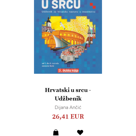
Hrvatski u srcu -
Udžbenik
Dijana Ančić
26,41 EUR
Dodaj