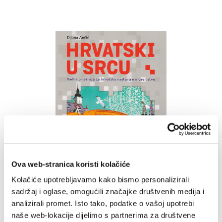
u
listu
želja
Ova web-stranica koristi kolačiće
Kolačiće upotrebljavamo kako bismo personalizirali
sadržaj i oglase, omogućili značajke društvenih medija i
analizirali promet. Isto tako, podatke o vašoj upotrebi
Hrvatski u srcu - Radna
naše web-lokacije dijelimo s partnerima za društvene