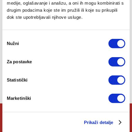
bilježnica
medije, oglašavanje i analizu, a oni ih mogu kombinirati s
Dijana Ančić
drugim podacima koje ste im pružili ili koje su prikupili
10,49 EUR
dok ste upotrebljavali njihove usluge.
Dodaj
Odabir
u
Nužni
listu
pristanka
želja
Za postavke
Lista želja
Statistički
Nemate artikala u svojoj listi želja.
Marketinški
O Verbumu
Prikaži detalje