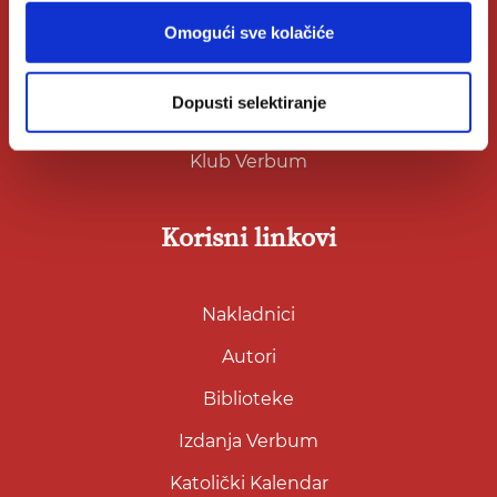
Omogući sve kolačiće
O nama
Kontakt
Dopusti selektiranje
Knjižare Verbum
Klub Verbum
Korisni linkovi
Nakladnici
Autori
Biblioteke
Izdanja Verbum
Katolički Kalendar