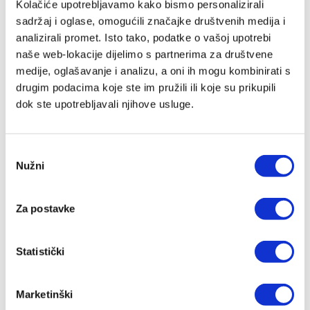
Kolačiće upotrebljavamo kako bismo personalizirali
sadržaj i oglase, omogućili značajke društvenih medija i
analizirali promet. Isto tako, podatke o vašoj upotrebi
naše web-lokacije dijelimo s partnerima za društvene
medije, oglašavanje i analizu, a oni ih mogu kombinirati s
drugim podacima koje ste im pružili ili koje su prikupili
dok ste upotrebljavali njihove usluge.
Postmoderna etika
Zygmunt Bauman
Odabir
Nužni
5,31 EUR
pristanka
Dodaj
Za postavke
u
listu
želja
Statistički
Marketinški
Lista želja