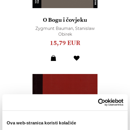
O Bogu i čovjeku
Zygmunt Bauman,
Stanislaw
Obirek
15,79 EUR
Dodaj
u
listu
želja
Ova web-stranica koristi kolačiće