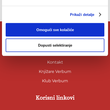
Nemate artikala u svojoj listi želja.
Prikaži detalje
Omogući sve kolačiće
O Verbumu
Dopusti selektiranje
O nama
Kontakt
Knjižare Verbum
Klub Verbum
Korisni linkovi