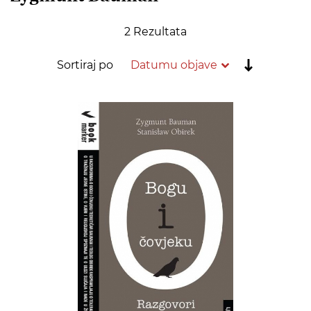
2
Rezultata
Postavi
Sortiraj po
rastućim
redoslije