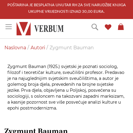
POŠTARINA JE BESPLATNA UNUTAR RH ZA SVE NARUDŽBE KNJIGA
UKUPNE VRIJEDNOSTI IZNAD 30,00 EURA.
Skip
Traži
to
Content
Naslovna
Autori
Zygmunt Bauman
Zygmunt Bauman (1925.) svjetski je poznati sociolog,
filozof i teoretičar kulture, sveučilišni profesor. Predavao
je na najuglednijim svjetskim sveučilištima, a autor je
golemog broja djela, prevedenih na brojne svjetske
jezike. Prva djela, objavljena u Poljskoj, posvećena su
sociologiji, s osloncem na takozvani zapadni marksizam,
a kasnije pozornost sve više posvećuje analizi kulture u
epohi postmodernizma.
Zygmunt Bauman