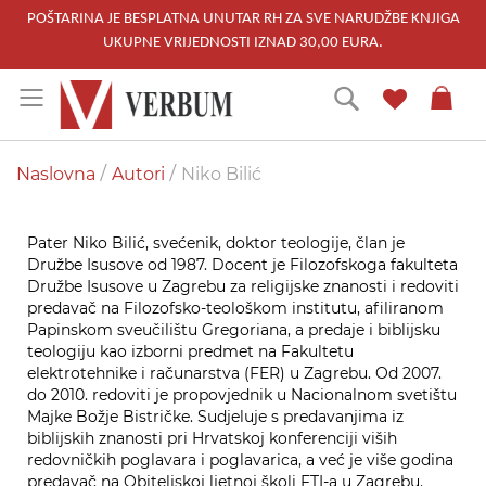
POŠTARINA JE BESPLATNA UNUTAR RH ZA SVE NARUDŽBE KNJIGA
UKUPNE VRIJEDNOSTI IZNAD 30,00 EURA.
Skip
Traži
to
Content
Naslovna
Autori
Niko Bilić
Pater Niko Bilić, svećenik, doktor teologije, član je
Družbe Isusove od 1987. Docent je Filozofskoga fakulteta
Družbe Isusove u Zagrebu za religijske znanosti i redoviti
predavač na Filozofsko-teološkom institutu, afiliranom
Papinskom sveučilištu Gregoriana, a predaje i biblijsku
teologiju kao izborni predmet na Fakultetu
elektrotehnike i računarstva (FER) u Zagrebu. Od 2007.
do 2010. redoviti je propovjednik u Nacionalnom svetištu
Majke Božje Bistričke. Sudjeluje s predavanjima iz
biblijskih znanosti pri Hrvatskoj konferenciji viših
redovničkih poglavara i poglavarica, a već je više godina
predavač na Obiteljskoj ljetnoj školi FTI-a u Zagrebu.