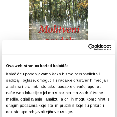
Ova web-stranica koristi kolačiće
Kolačiće upotrebljavamo kako bismo personalizirali
Molitveni predah
sadržaj i oglase, omogućili značajke društvenih medija i
Niko Bilić
analizirali promet. Isto tako, podatke o vašoj upotrebi
10,00 EUR
naše web-lokacije dijelimo s partnerima za društvene
medije, oglašavanje i analizu, a oni ih mogu kombinirati s
Dodaj
drugim podacima koje ste im pružili ili koje su prikupili
u
dok ste upotrebljavali njihove usluge.
listu