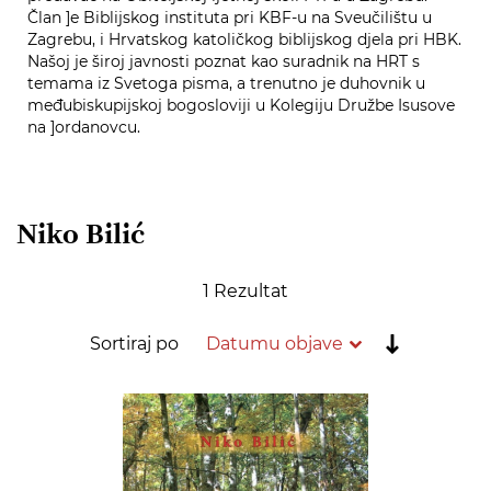
Član ]e Biblijskog instituta pri KBF-u na Sveučilištu u
Zagrebu, i Hrvatskog katoličkog biblijskog djela pri HBK.
Našoj je široj javnosti poznat kao suradnik na HRT s
temama iz Svetoga pisma, a trenutno je duhovnik u
međubiskupijskoj bogosloviji u Kolegiju Družbe Isusove
na ]ordanovcu.
Niko Bilić
1
Rezultat
Postavi
Sortiraj po
rastućim
redoslije