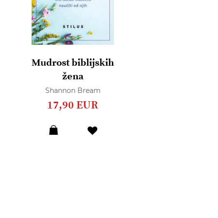
Mudrost biblijskih
žena
Shannon Bream
17,90 EUR
Dodaj
u
listu
želja