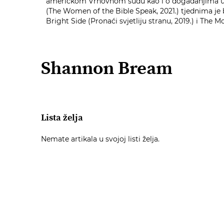
američkom Vrhovnom sudu kao i o događanjima u Bi
(The Women of the Bible Speak, 2021.) tjednima je b
Bright Side (Pronaći svjetliju stranu, 2019.) i The 
Shannon Bream
Lista želja
Nemate artikala u svojoj listi želja.