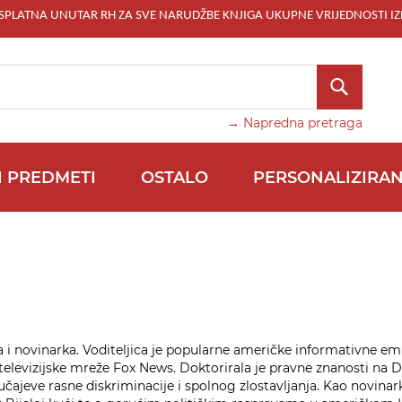
ESPLATNA UNUTAR RH ZA SVE NARUDŽBE KNJIGA UKUPNE VRIJEDNOSTI IZ
TRAŽI
→ Napredna pretraga
I PREDMETI
OSTALO
PERSONALIZIRAN
 i novinarka. Voditeljica je popularne američke informativne emi
levizijske mreže Fox News. Doktorirala je pravne znanosti na Dr
 slučajeve rasne diskriminacije i spolnog zlostavljanja. Kao novina