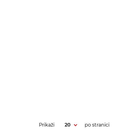
Prikaži
po stranici