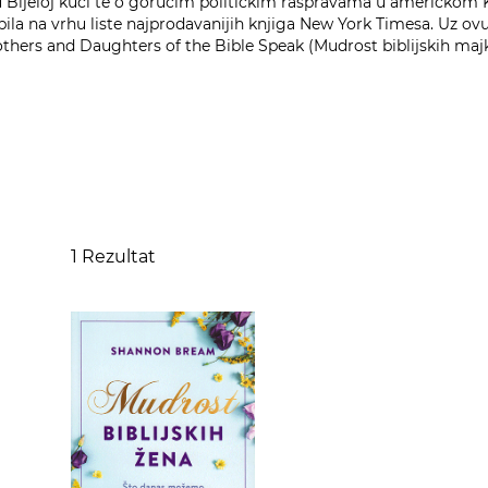
jeloj kući te o gorućim političkim raspravama u američkom Ko
ila na vrhu liste najprodavanijih knjiga New York Timesa. Uz ovu k
Mothers and Daughters of the Bible Speak (Mudrost biblijskih majki 
1
Rezultat