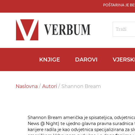
POŠTARINA JE B
Skip
to
Content
Traži
KNJIGE
DAROVI
VJERSK
Naslovna
Autori
Shannon Bream
Shannon Bream američka je spisateljica, odvjetnica
News @ Night) te ujedno glavna pravna suradnica te
karijere radila je kao odvjetnica specijalizirana za