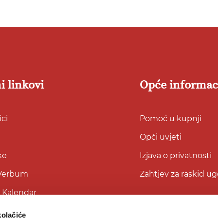
i linkovi
Opće informac
ci
Pomoć u kupnji
Opći uvjeti
ke
Izjava o privatnosti
 Verbum
Zahtjev za raskid u
i Kalendar
kolačiće