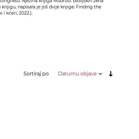
ngresu. Njezina knjiga Mudrost biblijskih žena
njigu, napisala je još dvije knjige: Finding the
i kćeri, 2022.).
Postavi
Sortiraj po
rastućim
redoslije