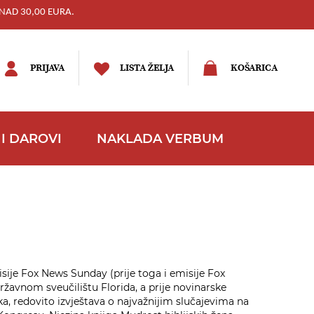
NAD 30,00 EURA.
PRIJAVA
LISTA ŽELJA
KOŠARICA
I DAROVI
NAKLADA VERBUM
sije Fox News Sunday (prije toga i emisije Fox
žavnom sveučilištu Florida, a prije novinarske
rka, redovito izvještava o najvažnijim slučajevima na