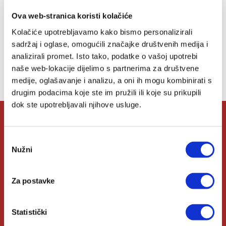
želja
Ova web-stranica koristi kolačiće
Kolačiće upotrebljavamo kako bismo personalizirali
sadržaj i oglase, omogućili značajke društvenih medija i
Lista želja
analizirali promet. Isto tako, podatke o vašoj upotrebi
naše web-lokacije dijelimo s partnerima za društvene
Nemate artikala u svojoj listi želja.
medije, oglašavanje i analizu, a oni ih mogu kombinirati s
drugim podacima koje ste im pružili ili koje su prikupili
dok ste upotrebljavali njihove usluge.
O Verbumu
Odabir
Nužni
pristanka
O nama
Za postavke
Kontakt
Knjižare Verbum
Statistički
Klub Verbum