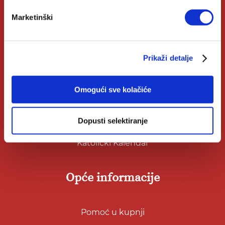
Marketinški
Korisni linkovi
Prikaži detalje
Nakladnici
Autori
Omogući sve kolačiće
Biblioteke
Dopusti selektiranje
Izdanja Verbum
Katolički Kalendar
Opće informacije
Pomoć u kupnji