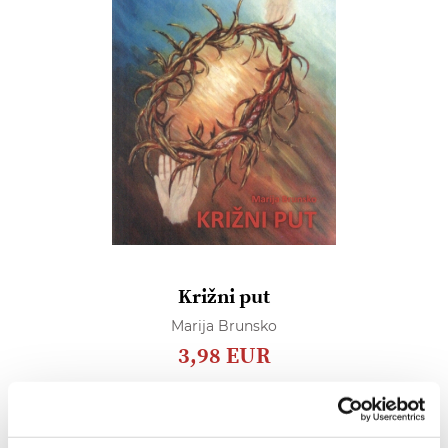
Križni put
Marija Brunsko
3,98 EUR
Dodaj
u
listu