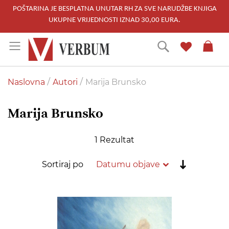
POŠTARINA JE BESPLATNA UNUTAR RH ZA SVE NARUDŽBE KNJIGA
UKUPNE VRIJEDNOSTI IZNAD 30,00 EURA.
Skip
Traži
to
Content
Naslovna
Autori
Marija Brunsko
Marija Brunsko
1
Rezultat
Postavi
Sortiraj po
rastućim
redoslije