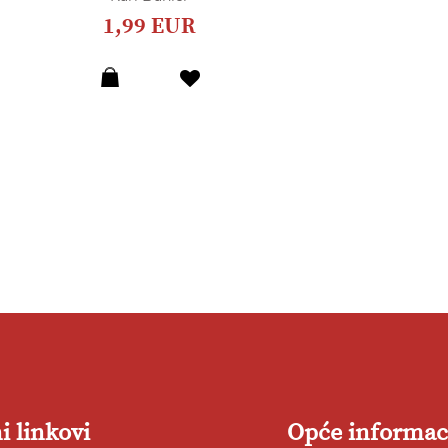
1,99 EUR
Dodaj
u
listu
želja
i linkovi
Opće informac