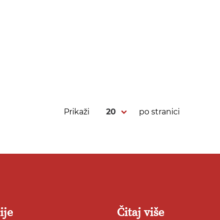
Prikaži
po stranici
ije
Čitaj više