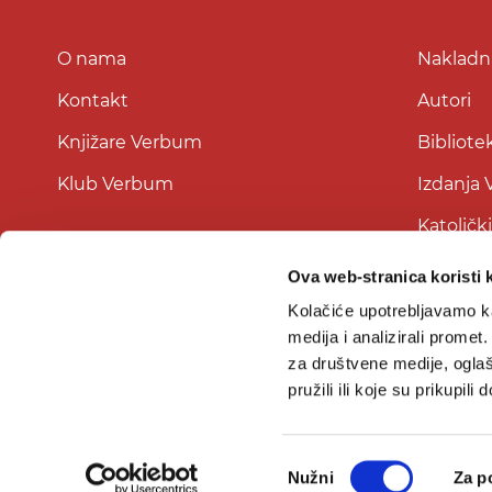
O nama
Nakladni
Kontakt
Autori
Knjižare Verbum
Bibliote
Klub Verbum
Izdanja
Katoličk
Ova web-stranica koristi 
Kolačiće upotrebljavamo ka
medija i analizirali promet
za društvene medije, oglaš
pružili ili koje su prikupili
Odabir
Nužni
Za p
pristanka