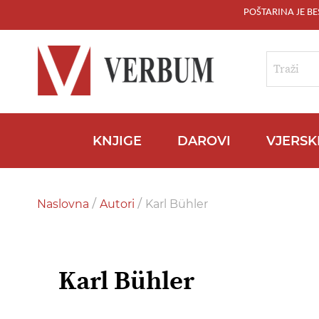
POŠTARINA JE B
Skip
to
Content
Traži
KNJIGE
DAROVI
VJERSK
Naslovna
Autori
Karl Bühler
Karl Bühler