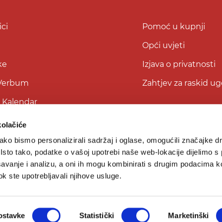
ci
Pomoć u kupnji
Opći uvjeti
ke
Izjava o privatnosti
 Verbum
Zahtjev za raskid u
i Kalendar
kolačiće
ko bismo personalizirali sadržaj i oglase, omogućili značajke d
. Isto tako, podatke o vašoj upotrebi naše web-lokacije dijelimo s
avanje i analizu, a oni ih mogu kombinirati s drugim podacima k
 dok ste upotrebljavali njihove usluge.
© 2026
Verbum d.o.o.
Sva prava pridržana.
ostavke
Statistički
Marketinški