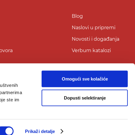
Blog
Naslovi u pripremi
Novosti i događanja
govora
Verbum katalozi
Omogući sve kolačiće
ruštvenih
 partnerima
Dopusti selektiranje
oje ste im
Prikaži detalje