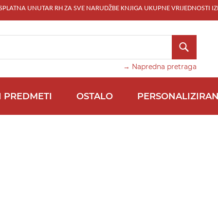
ESPLATNA UNUTAR RH ZA SVE NARUDŽBE KNJIGA UKUPNE VRIJEDNOSTI IZ
TRAŽI
→ Napredna pretraga
I PREDMETI
OSTALO
PERSONALIZIRAN