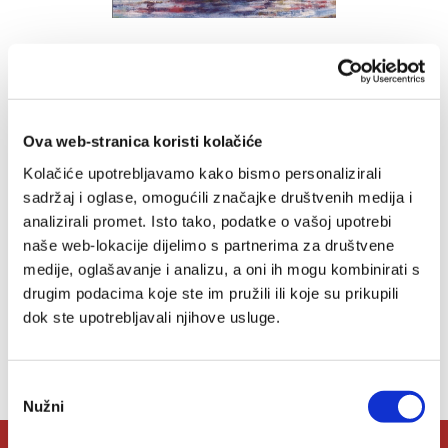
Književnost i duhovnost
Matija Grgat
33,18 EUR
Ova web-stranica koristi kolačiće
Kolačiće upotrebljavamo kako bismo personalizirali
Dodaj
sadržaj i oglase, omogućili značajke društvenih medija i
u
listu
analizirali promet. Isto tako, podatke o vašoj upotrebi
želja
naše web-lokacije dijelimo s partnerima za društvene
medije, oglašavanje i analizu, a oni ih mogu kombinirati s
drugim podacima koje ste im pružili ili koje su prikupili
dok ste upotrebljavali njihove usluge.
Lista želja
Nemate artikala u svojoj listi želja.
Odabir
Nužni
pristanka