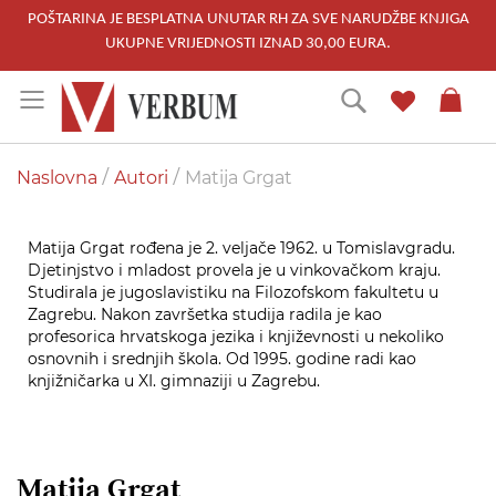
POŠTARINA JE BESPLATNA UNUTAR RH ZA SVE NARUDŽBE KNJIGA
UKUPNE VRIJEDNOSTI IZNAD 30,00 EURA.
Skip
Traži
to
Content
Naslovna
Autori
Matija Grgat
Matija Grgat rođena je 2. veljače 1962. u Tomislavgradu.
Djetinjstvo i mladost provela je u vinkovačkom kraju.
Studirala je jugoslavistiku na Filozofskom fakultetu u
Zagrebu. Nakon završetka studija radila je kao
profesorica hrvatskoga jezika i književnosti u nekoliko
osnovnih i srednjih škola. Od 1995. godine radi kao
knjižničarka u XI. gimnaziji u Zagrebu.
Matija Grgat