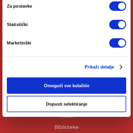
Za postavke
O Verbumu
Statistički
O nama
Kontakt
Marketinški
Knjižare Verbum
Klub Verbum
Prikaži detalje
Korisni linkovi
Omogući sve kolačiće
Dopusti selektiranje
Nakladnici
Autori
Biblioteke