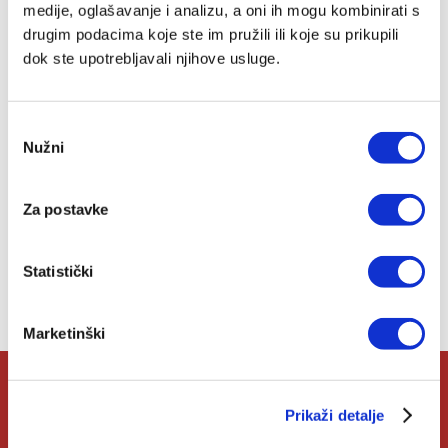
tlo pod nogama (tvrdi
medije, oglašavanje i analizu, a oni ih mogu kombinirati s
uvez)
Vladimir Hoblaj
drugim podacima koje ste im pružili ili koje su prikupili
10,62 EUR
dok ste upotrebljavali njihove usluge.
Dodaj
Odabir
u
Nužni
listu
pristanka
želja
Za postavke
Lista želja
Statistički
Nemate artikala u svojoj listi želja.
Marketinški
O Verbumu
Prikaži detalje