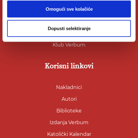
Omogući sve kolačiće
O nama
Kontakt
Dopusti selektiranje
Knjižare Verbum
Klub Verbum
Korisni linkovi
Nakladnici
Autori
Biblioteke
Izdanja Verbum
Katolički Kalendar