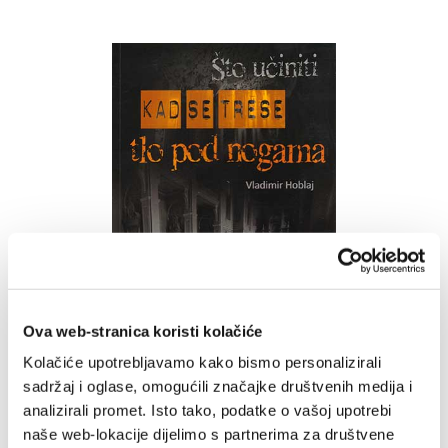
u
listu
želja
Ova web-stranica koristi kolačiće
Kolačiće upotrebljavamo kako bismo personalizirali
sadržaj i oglase, omogućili značajke društvenih medija i
analizirali promet. Isto tako, podatke o vašoj upotrebi
Što učiniti kad se trese
naše web-lokacije dijelimo s partnerima za društvene