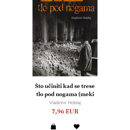
Što učiniti kad se trese
tlo pod nogama (meki
uvez)
Vladimir Hoblaj
7,96 EUR
Dodaj