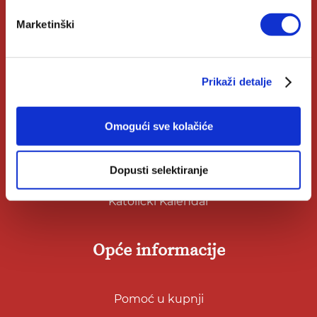
Marketinški
Korisni linkovi
Prikaži detalje
Nakladnici
Autori
Omogući sve kolačiće
Biblioteke
Dopusti selektiranje
Izdanja Verbum
Katolički Kalendar
Opće informacije
Pomoć u kupnji