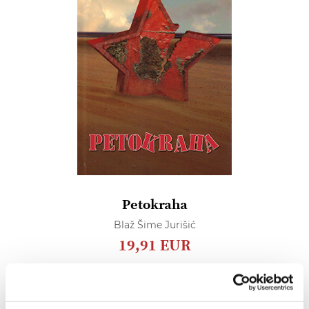
Petokraha
Blaž Šime Jurišić
19,91 EUR
Dodaj
u
listu