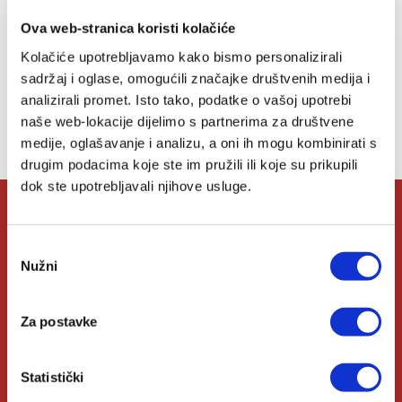
želja
Ova web-stranica koristi kolačiće
Kolačiće upotrebljavamo kako bismo personalizirali
sadržaj i oglase, omogućili značajke društvenih medija i
Lista želja
analizirali promet. Isto tako, podatke o vašoj upotrebi
naše web-lokacije dijelimo s partnerima za društvene
Nemate artikala u svojoj listi želja.
medije, oglašavanje i analizu, a oni ih mogu kombinirati s
drugim podacima koje ste im pružili ili koje su prikupili
dok ste upotrebljavali njihove usluge.
O Verbumu
Odabir
Nužni
pristanka
O nama
Za postavke
Kontakt
Knjižare Verbum
Statistički
Klub Verbum