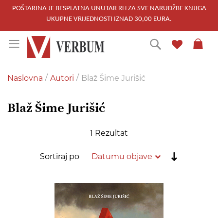
POŠTARINA JE BESPLATNA UNUTAR RH ZA SVE NARUDŽBE KNJIGA
UKUPNE VRIJEDNOSTI IZNAD 30,00 EURA.
Skip
Traži
to
Content
Naslovna
Autori
Blaž Šime Jurišić
Blaž Šime Jurišić
1
Rezultat
Postavi
Sortiraj po
rastućim
redoslije