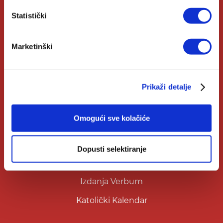
Statistički
Kontakt
Knjižare Verbum
Marketinški
Klub Verbum
Prikaži detalje
Korisni linkovi
Omogući sve kolačiće
Nakladnici
Autori
Dopusti selektiranje
Biblioteke
Izdanja Verbum
Katolički Kalendar