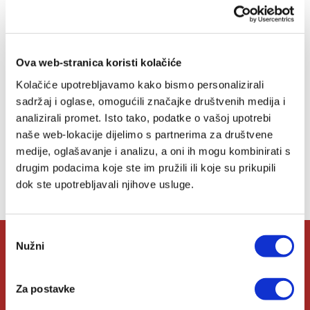
4,00 EUR
Dodaj
Ova web-stranica koristi kolačiće
u
listu
Kolačiće upotrebljavamo kako bismo personalizirali
želja
sadržaj i oglase, omogućili značajke društvenih medija i
analizirali promet. Isto tako, podatke o vašoj upotrebi
naše web-lokacije dijelimo s partnerima za društvene
medije, oglašavanje i analizu, a oni ih mogu kombinirati s
Lista želja
drugim podacima koje ste im pružili ili koje su prikupili
dok ste upotrebljavali njihove usluge.
Nemate artikala u svojoj listi želja.
Odabir
Nužni
pristanka
O Verbumu
Za postavke
O nama