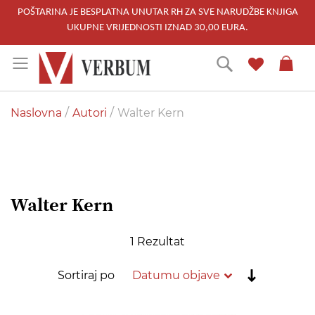
POŠTARINA JE BESPLATNA UNUTAR RH ZA SVE NARUDŽBE KNJIGA
UKUPNE VRIJEDNOSTI IZNAD 30,00 EURA.
Skip
Traži
to
Content
Naslovna
Autori
Walter Kern
Walter Kern
1
Rezultat
Postavi
Sortiraj po
rastućim
redoslije