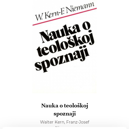
Nauka o teološkoj
spoznaji
Walter Kern,
Franz-Josef
Niemann