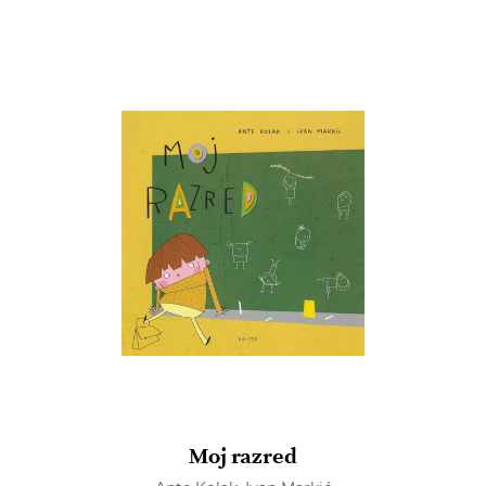
u
listu
želja
Moj razred