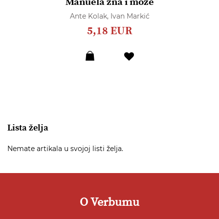
Manuela zna i može
Ante Kolak,
Ivan Markić
5,18 EUR
Dodaj
u
listu
želja
Lista želja
Nemate artikala u svojoj listi želja.
O Verbumu