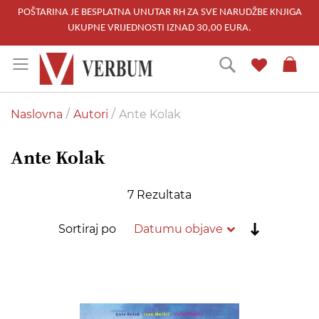
POŠTARINA JE BESPLATNA UNUTAR RH ZA SVE NARUDŽBE KNJIGA
UKUPNE VRIJEDNOSTI IZNAD 30,00 EURA.
Skip
Traži
to
Content
Naslovna
Autori
Ante Kolak
Ante Kolak
7
Rezultata
Postavi
Sortiraj po
rastućim
redoslije