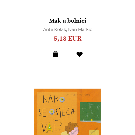
Mak u bolnici
Ante Kolak,
Ivan Markić
5,18 EUR
Dodaj
u
listu
želja