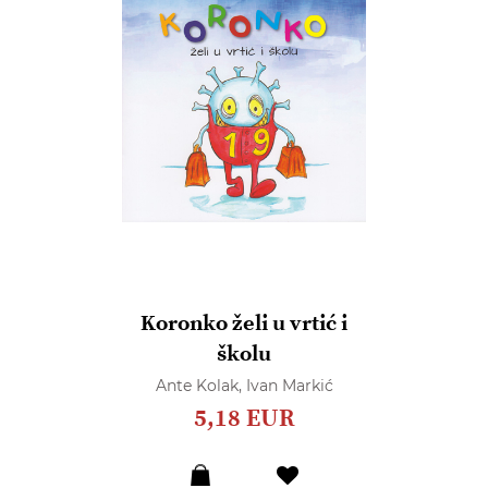
Koronko želi u vrtić i
školu
Ante Kolak,
Ivan Markić
5,18 EUR
Dodaj