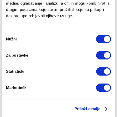
medije, oglašavanje i analizu, a oni ih mogu kombinirati s
drugim podacima koje ste im pružili ili koje su prikupili
dok ste upotrebljavali njihove usluge.
Odabir
Nužni
pristanka
Za postavke
Šimun ima prijatelje
Statistički
Ante Kolak,
Ivan Markić
5,18 EUR
Marketinški
Dodaj
Nema na skladištu
u
listu
Prikaži detalje
želja