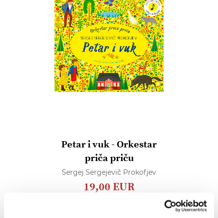
Petar i vuk - Orkestar
priča priču
Sergej Sergejevič Prokofjev
19,00 EUR
Dodaj