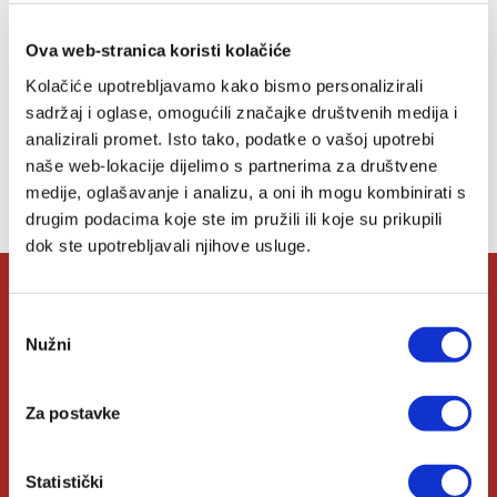
u
listu
Ova web-stranica koristi kolačiće
želja
Kolačiće upotrebljavamo kako bismo personalizirali
sadržaj i oglase, omogućili značajke društvenih medija i
analizirali promet. Isto tako, podatke o vašoj upotrebi
Lista želja
naše web-lokacije dijelimo s partnerima za društvene
medije, oglašavanje i analizu, a oni ih mogu kombinirati s
Nemate artikala u svojoj listi želja.
drugim podacima koje ste im pružili ili koje su prikupili
dok ste upotrebljavali njihove usluge.
O Verbumu
Odabir
Nužni
pristanka
O nama
Za postavke
Kontakt
Knjižare Verbum
Statistički