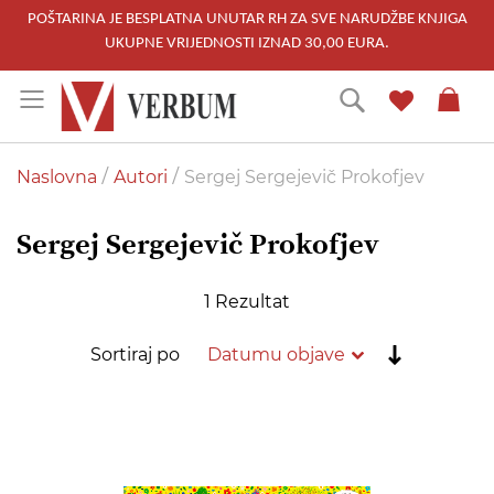
POŠTARINA JE BESPLATNA UNUTAR RH ZA SVE NARUDŽBE KNJIGA
UKUPNE VRIJEDNOSTI IZNAD 30,00 EURA.
Skip
Traži
to
Content
Naslovna
Autori
Sergej Sergejevič Prokofjev
Sergej Sergejevič Prokofjev
1
Rezultat
Postavi
Sortiraj po
rastućim
redoslije